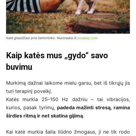
Katė glaudžiasi prie šeimininko. Nuotrauka iš
pixabay.com
Kaip katės mus „gydo“ savo
buvimu
Murkimą dažnai laikome mielu garsu, bet iš tikrųjų jis
turi terapinį poveikį.
Katės murkia 25–150 Hz dažniu – tai vibracijos,
kurios, pasak tyrimų,
padeda mažinti stresą, ramina
širdies ritmą ir net skatina gijimą
.
Kai katė murkia šalia liūdno žmogaus, ji ne tik rodo