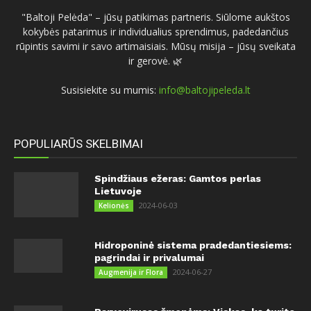
"Baltoji Pelėda" – jūsų patikimas partneris. Siūlome aukštos
kokybės patarimus ir individualius sprendimus, padedančius
rūpintis savimi ir savo artimaisiais. Mūsų misija – jūsų sveikata
ir gerovė. 🌿
Susisiekite su mumis:
info@baltojipeleda.lt
POPULIARŪS SKELBIMAI
Spindžiaus ežeras: Gamtos perlas
Lietuvoje
2024-06-03
Kelionės
Hidroponinė sistema pradedantiesiems:
pagrindai ir privalumai
2024-06-27
Augmenija ir Flora