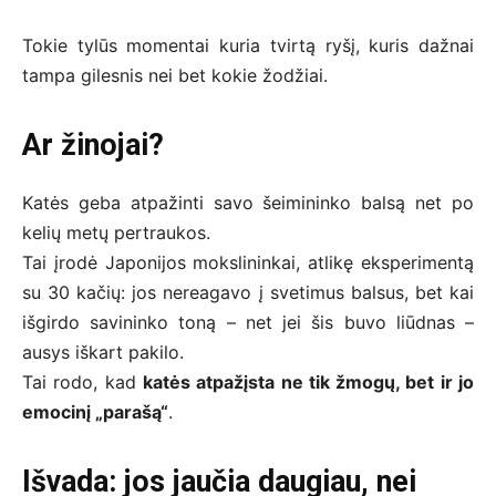
Tokie tylūs momentai kuria tvirtą ryšį, kuris dažnai
tampa gilesnis nei bet kokie žodžiai.
Ar žinojai?
Katės geba atpažinti savo šeimininko balsą net po
kelių metų pertraukos.
Tai įrodė Japonijos mokslininkai, atlikę eksperimentą
su 30 kačių: jos nereagavo į svetimus balsus, bet kai
išgirdo savininko toną – net jei šis buvo liūdnas –
ausys iškart pakilo.
Tai rodo, kad
katės atpažįsta ne tik žmogų, bet ir jo
emocinį „parašą“
.
Išvada: jos jaučia daugiau, nei