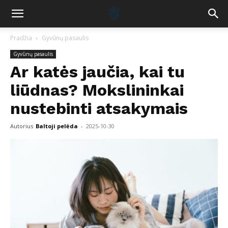
Pradžia
Gyvūnų pasaulis
Gyvūnų pasaulis
Ar katės jaučia, kai tu
liūdnas? Mokslininkai
nustebinti atsakymais
Autorius
Baltoji pelėda
-
2025-10-30