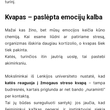
turinį.
Kvapas – paslėpta emocijų kalba
Mažai kas žino, bet mūsų emocijos keičia kūno
chemiją. Kai esame liūdni ar patiriame stresą,
organizmas išskiria daugiau kortizolio, o kvapas šiek
tiek pakinta.
Katės, turinčios itin jautrią uoslę, tai pastebi
akimirksniu.
Mokslininkai iš Lenkijos universiteto nustatė, kad
katės reaguoja į žmogaus streso kvapą
– tampa
budresnės, kartais priglunda ar net bando „nuraminti“
per kontaktą.
Tai jų būdas sureguliuoti santykį: jos jaučia, kad
šeimininkui kažkas negerai, ir instinktyviai siekia