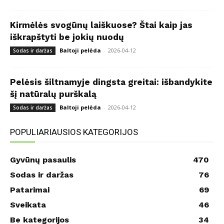
Kirmėlės svogūnų laiškuose? Štai kaip jas
iškrapštyti be jokių nuodų
Baltoji pelėda
-
2026-04-12
Sodas ir daržas
Pelėsis šiltnamyje dingsta greitai: išbandykite
šį natūralų purškalą
Baltoji pelėda
-
2026-04-12
Sodas ir daržas
POPULIARIAUSIOS KATEGORIJOS
Gyvūnų pasaulis
470
Sodas ir daržas
76
Patarimai
69
Sveikata
46
Be kategorijos
34