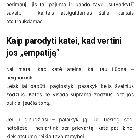
nerimauji, jis tai pajunta ir bando tave „sutvarkyti“
savaip – kartais atsiguldamas šalia, kartais
atsitraukdamas.
Kaip parodyti katei, kad vertini
jos „empatiją“
Kai matai, kad katė ateina, kai tau liūdna –
neignoruok.
Leisk jai pabūti, paglostyk, pasakyk kelis švelnius
žodžius. Katės ne visada supranta žodžius, bet jos
puikiai jaučia toną.
Jei ji glaudžiasi – palaikyk ją. Jei tiesiog sėdi
netoliese – nesiartink per prievartą. Katė pati žino,
kiek atstumo reikia tavo ramybei.