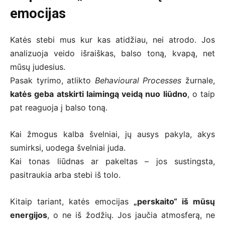
emocijas
Katės stebi mus kur kas atidžiau, nei atrodo. Jos
analizuoja veido išraiškas, balso toną, kvapą, net
mūsų judesius.
Pasak tyrimo, atlikto
Behavioural Processes
žurnale,
katės geba atskirti laimingą veidą nuo liūdno
, o taip
pat reaguoja į balso toną.
Kai žmogus kalba švelniai, jų ausys pakyla, akys
sumirksi, uodega švelniai juda.
Kai tonas liūdnas ar pakeltas – jos sustingsta,
pasitraukia arba stebi iš tolo.
Kitaip tariant, katės emocijas
„perskaito“ iš mūsų
energijos
, o ne iš žodžių. Jos jaučia atmosferą, ne