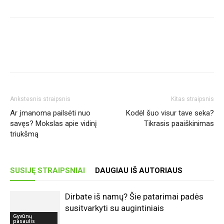
Ankstesnis straipsnis
Kitas straipsnis
Ar įmanoma pailsėti nuo
Kodėl šuo visur tave seka?
savęs? Mokslas apie vidinį
Tikrasis paaiškinimas
triukšmą
SUSIJĘ STRAIPSNIAI
DAUGIAU IŠ AUTORIAUS
Dirbate iš namų? Šie patarimai padės
susitvarkyti su augintiniais
Gyvūnų
pasaulis