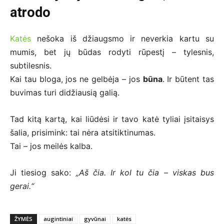
atrodo
Katės
nešoka iš džiaugsmo ir neverkia kartu su
mumis, bet jų būdas rodyti rūpestį – tylesnis,
subtilesnis.
Kai tau bloga, jos ne gelbėja – jos
būna
. Ir būtent tas
buvimas turi didžiausią galią.
Tad kitą kartą, kai liūdėsi ir tavo katė tyliai įsitaisys
šalia, prisimink: tai nėra atsitiktinumas.
Tai – jos meilės kalba.
Ji tiesiog sako:
„Aš čia. Ir kol tu čia – viskas bus
gerai.“
ŽYMĖS
augintiniai
gyvūnai
katės