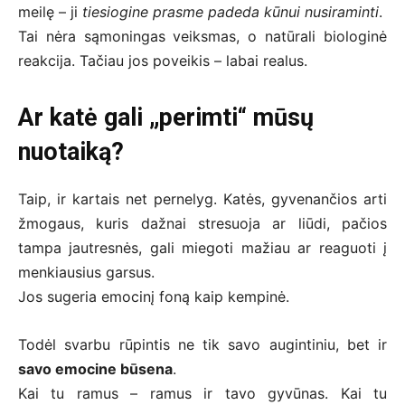
meilę – ji
tiesiogine prasme padeda kūnui nusiraminti
.
Tai nėra sąmoningas veiksmas, o natūrali biologinė
reakcija. Tačiau jos poveikis – labai realus.
Ar katė gali „perimti“ mūsų
nuotaiką?
Taip, ir kartais net pernelyg. Katės, gyvenančios arti
žmogaus, kuris dažnai stresuoja ar liūdi, pačios
tampa jautresnės, gali miegoti mažiau ar reaguoti į
menkiausius garsus.
Jos sugeria emocinį foną kaip kempinė.
Todėl svarbu rūpintis ne tik savo augintiniu, bet ir
savo emocine būsena
.
Kai tu ramus – ramus ir tavo gyvūnas. Kai tu