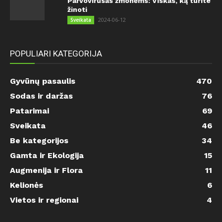
Parvovirusas žmonėms: Viskas, ką turite
žinoti
2024-06-12
Sveikata
POPULIARI KATEGORIJA
Gyvūnų pasaulis
470
Sodas ir daržas
76
Patarimai
69
Sveikata
46
Be kategorijos
34
Gamta ir Ekologija
15
Augmenija ir Flora
11
Kelionės
6
Vietos ir regionai
4