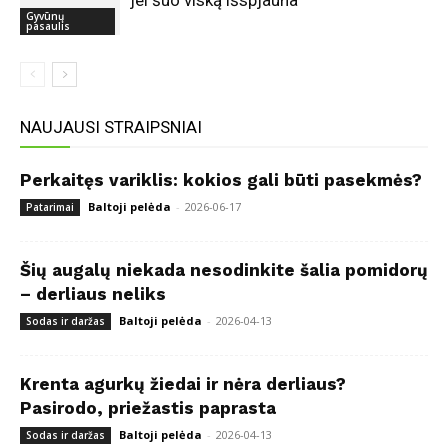
jei šuo viską išspjauna
Gyvūnų
pasaulis
NAUJAUSI STRAIPSNIAI
Perkaitęs variklis: kokios gali būti pasekmės?
Baltoji pelėda
-
2026-06-17
Patarimai
Šių augalų niekada nesodinkite šalia pomidorų
– derliaus neliks
Baltoji pelėda
-
2026-04-13
Sodas ir daržas
Krenta agurkų žiedai ir nėra derliaus?
Pasirodo, priežastis paprasta
Baltoji pelėda
-
2026-04-13
Sodas ir daržas