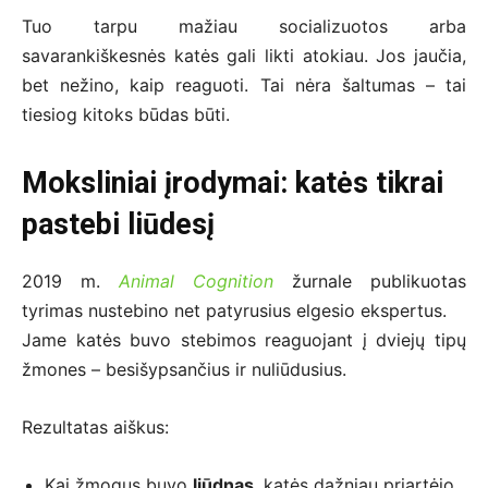
Tuo tarpu mažiau socializuotos arba
savarankiškesnės katės gali likti atokiau. Jos jaučia,
bet nežino, kaip reaguoti. Tai nėra šaltumas – tai
tiesiog kitoks būdas būti.
Moksliniai įrodymai: katės tikrai
pastebi liūdesį
2019 m.
Animal Cognition
žurnale publikuotas
tyrimas nustebino net patyrusius elgesio ekspertus.
Jame katės buvo stebimos reaguojant į dviejų tipų
žmones – besišypsančius ir nuliūdusius.
Rezultatas aiškus:
Kai žmogus buvo
liūdnas
, katės dažniau priartėjo,