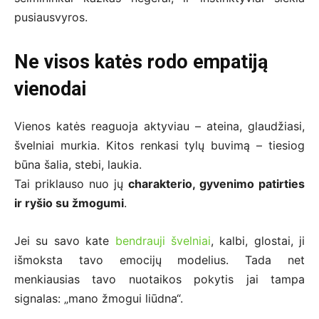
pusiausvyros.
Ne visos katės rodo empatiją
vienodai
Vienos katės reaguoja aktyviau – ateina, glaudžiasi,
švelniai murkia. Kitos renkasi tylų buvimą – tiesiog
būna šalia, stebi, laukia.
Tai priklauso nuo jų
charakterio, gyvenimo patirties
ir ryšio su žmogumi
.
Jei su savo kate
bendrauji švelniai
, kalbi, glostai, ji
išmoksta tavo emocijų modelius. Tada net
menkiausias tavo nuotaikos pokytis jai tampa
signalas: „mano žmogui liūdna“.