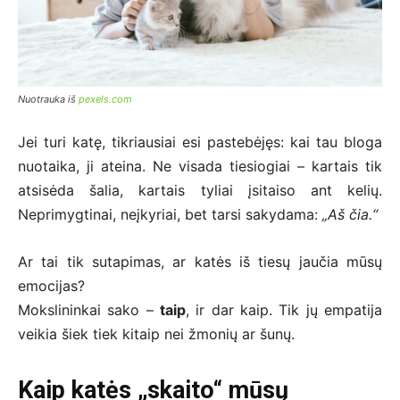
Nuotrauka iš
pexels.com
Jei turi katę, tikriausiai esi pastebėjęs: kai tau bloga
nuotaika, ji ateina. Ne visada tiesiogiai – kartais tik
atsisėda šalia, kartais tyliai įsitaiso ant kelių.
Neprimygtinai, neįkyriai, bet tarsi sakydama:
„Aš čia.“
Ar tai tik sutapimas, ar katės iš tiesų jaučia mūsų
emocijas?
Mokslininkai sako –
taip
, ir dar kaip. Tik jų empatija
veikia šiek tiek kitaip nei žmonių ar šunų.
Kaip katės „skaito“ mūsų