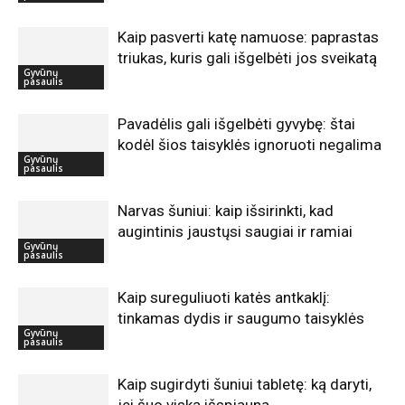
Kaip pasverti katę namuose: paprastas
triukas, kuris gali išgelbėti jos sveikatą
Gyvūnų
pasaulis
Pavadėlis gali išgelbėti gyvybę: štai
kodėl šios taisyklės ignoruoti negalima
Gyvūnų
pasaulis
Narvas šuniui: kaip išsirinkti, kad
augintinis jaustųsi saugiai ir ramiai
Gyvūnų
pasaulis
Kaip sureguliuoti katės antkaklį:
tinkamas dydis ir saugumo taisyklės
Gyvūnų
pasaulis
Kaip sugirdyti šuniui tabletę: ką daryti,