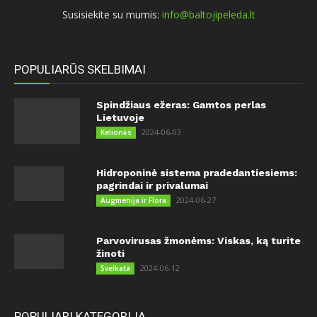
Susisiekite su mumis:
info@baltojipeleda.lt
POPULIARŪS SKELBIMAI
Spindžiaus ežeras: Gamtos perlas
Lietuvoje
2024-06-03
Kelionės
Hidroponinė sistema pradedantiesiems:
pagrindai ir privalumai
2024-06-27
Augmenija ir Flora
Parvovirusas žmonėms: Viskas, ką turite
žinoti
2024-06-12
Sveikata
POPULIARI KATEGORIJA