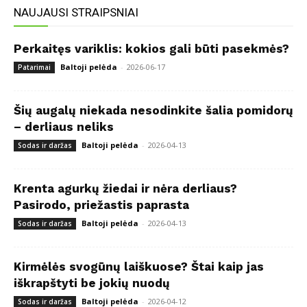
NAUJAUSI STRAIPSNIAI
Perkaitęs variklis: kokios gali būti pasekmės?
Baltoji pelėda
-
2026-06-17
Patarimai
Šių augalų niekada nesodinkite šalia pomidorų
– derliaus neliks
Baltoji pelėda
-
2026-04-13
Sodas ir daržas
Krenta agurkų žiedai ir nėra derliaus?
Pasirodo, priežastis paprasta
Baltoji pelėda
-
2026-04-13
Sodas ir daržas
Kirmėlės svogūnų laiškuose? Štai kaip jas
iškrapštyti be jokių nuodų
Baltoji pelėda
-
2026-04-12
Sodas ir daržas