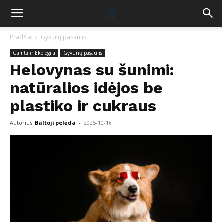
Pradžia
Gyvūnų pasaulis
Gamta ir Ekologija
Gyvūnų pasaulis
Helovynas su šunimi:
natūralios idėjos be
plastiko ir cukraus
Autorius
Baltoji pelėda
-
2025-10-16