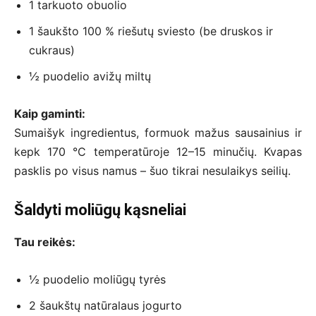
1 tarkuoto obuolio
1 šaukšto 100 % riešutų sviesto (be druskos ir
cukraus)
½ puodelio avižų miltų
Kaip gaminti:
Sumaišyk ingredientus, formuok mažus sausainius ir
kepk 170 °C temperatūroje 12–15 minučių. Kvapas
pasklis po visus namus – šuo tikrai nesulaikys seilių.
Šaldyti moliūgų kąsneliai
Tau reikės:
½ puodelio moliūgų tyrės
2 šaukštų natūralaus jogurto