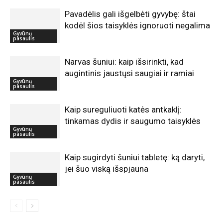
Pavadėlis gali išgelbėti gyvybę: štai
kodėl šios taisyklės ignoruoti negalima
Gyvūnų
pasaulis
Narvas šuniui: kaip išsirinkti, kad
augintinis jaustųsi saugiai ir ramiai
Gyvūnų
pasaulis
Kaip sureguliuoti katės antkaklį:
tinkamas dydis ir saugumo taisyklės
Gyvūnų
pasaulis
Kaip sugirdyti šuniui tabletę: ką daryti,
jei šuo viską išspjauna
Gyvūnų
pasaulis