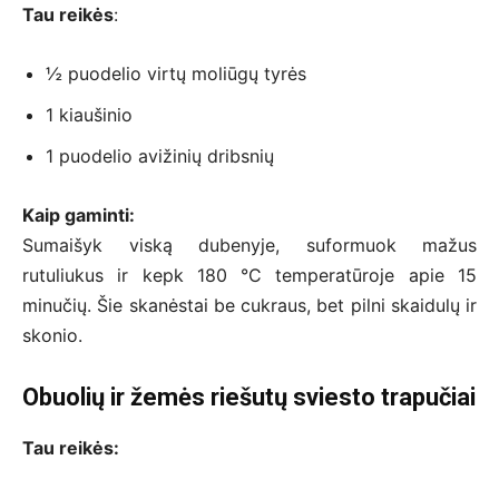
Tau reikės
:
½ puodelio virtų moliūgų tyrės
1 kiaušinio
1 puodelio avižinių dribsnių
Kaip gaminti:
Sumaišyk viską dubenyje, suformuok mažus
rutuliukus ir kepk 180 °C temperatūroje apie 15
minučių. Šie skanėstai be cukraus, bet pilni skaidulų ir
skonio.
Obuolių ir žemės riešutų sviesto trapučiai
Tau reikės: