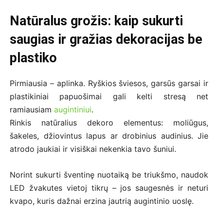
Natūralus grožis: kaip sukurti
saugias ir gražias dekoracijas be
plastiko
Pirmiausia – aplinka. Ryškios šviesos, garsūs garsai ir
plastikiniai papuošimai gali kelti stresą net
ramiausiam
augintiniui
.
Rinkis natūralius dekoro elementus: moliūgus,
šakeles, džiovintus lapus ar drobinius audinius. Jie
atrodo jaukiai ir visiškai nekenkia tavo šuniui.
Norint sukurti šventinę nuotaiką be triukšmo, naudok
LED žvakutes vietoj tikrų – jos saugesnės ir neturi
kvapo, kuris dažnai erzina jautrią augintinio uoslę.