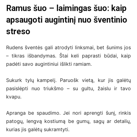
Ramus šuo – laimingas šuo: kaip
apsaugoti augintinį nuo šventinio
streso
Rudens šventės gali atrodyti linksmai, bet šunims jos
– tikras išbandymas. Štai keli paprasti būdai, kaip
padėti savo augintiniui išlikti ramiam.
Sukurk tylų kampelį. Paruošk vietą, kur jis galėtų
pasislėpti nuo triukšmo – su gultu, žaislu ir tavo
kvapu.
Apranga be spaudimo. Jei nori aprengti šunį, rinkis
patogų, lengvą kostiumą be gumų, sagų ar detalių,
kurias jis galėtų sukramtyti.