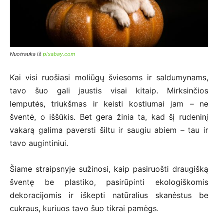
Nuotrauka iš
pixabay.com
Kai visi ruošiasi moliūgų šviesoms ir saldumynams,
tavo šuo gali jaustis visai kitaip. Mirksinčios
lemputės, triukšmas ir keisti kostiumai jam – ne
šventė, o iššūkis. Bet gera žinia ta, kad šį rudeninį
vakarą galima paversti šiltu ir saugiu abiem – tau ir
tavo augintiniui.
Šiame straipsnyje sužinosi, kaip pasiruošti draugišką
šventę be plastiko, pasirūpinti ekologiškomis
dekoracijomis ir iškepti natūralius skanėstus be
cukraus, kuriuos tavo šuo tikrai pamėgs.