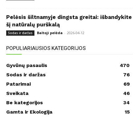
Pelėsis šiltnamyje dingsta greitai: išbandykite
šį natūralų purškalą
Baltoji pelėda
-
2026-04-12
Sodas ir daržas
POPULIARIAUSIOS KATEGORIJOS
Gyvūnų pasaulis
470
Sodas ir daržas
76
Patarimai
69
Sveikata
46
Be kategorijos
34
Gamta ir Ekologija
15