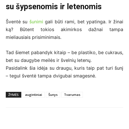
su šypsenomis ir letenomis
Šventė su
šunimi
gali būti rami, bet ypatinga. Ir žinai
ką? Būtent tokios akimirkos dažnai tampa
mieliausiais prisiminimais.
Tad šiemet pabandyk kitaip – be plastiko, be cukraus,
bet su daugybe meilės ir švelnių letenų.
Pasidalink šia idėja su draugu, kuris taip pat turi šunį
– tegul šventė tampa dvigubai smagesnė.
ŽYMĖS
augintiniai
Šunys
Tvarumas