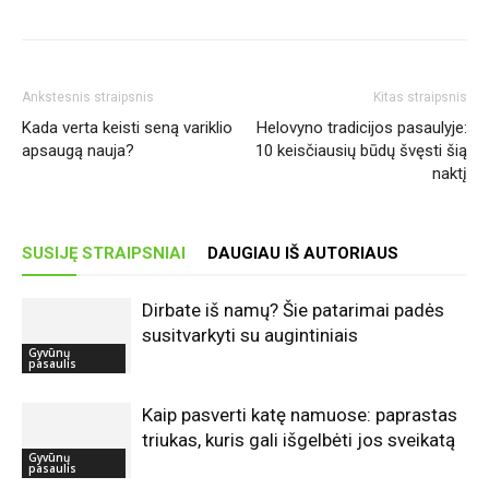
Ankstesnis straipsnis
Kitas straipsnis
Kada verta keisti seną variklio
Helovyno tradicijos pasaulyje:
apsaugą nauja?
10 keisčiausių būdų švęsti šią
naktį
SUSIJĘ STRAIPSNIAI
DAUGIAU IŠ AUTORIAUS
Dirbate iš namų? Šie patarimai padės
susitvarkyti su augintiniais
Gyvūnų
pasaulis
Kaip pasverti katę namuose: paprastas
triukas, kuris gali išgelbėti jos sveikatą
Gyvūnų
pasaulis