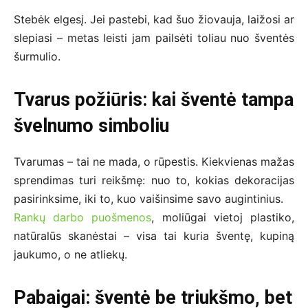
Stebėk elgesį. Jei pastebi, kad šuo žiovauja, laižosi ar
slepiasi – metas leisti jam pailsėti toliau nuo šventės
šurmulio.
Tvarus požiūris: kai šventė tampa
švelnumo simboliu
Tvarumas – tai ne mada, o rūpestis. Kiekvienas mažas
sprendimas turi reikšmę: nuo to, kokias dekoracijas
pasirinksime, iki to, kuo vaišinsime savo augintinius.
Rankų darbo puošmenos
, moliūgai vietoj plastiko,
natūralūs skanėstai – visa tai kuria šventę, kupiną
jaukumo, o ne atliekų.
Pabaigai: šventė be triukšmo, bet