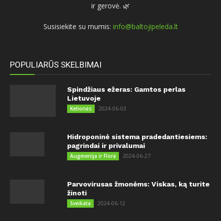
ir gerovė. 🌿
Susisiekite su mumis:
info@baltojipeleda.lt
POPULIARŪS SKELBIMAI
Spindžiaus ežeras: Gamtos perlas
Lietuvoje
2024-06-03
Kelionės
Hidroponinė sistema pradedantiesiems:
pagrindai ir privalumai
2024-06-27
Augmenija ir Flora
Parvovirusas žmonėms: Viskas, ką turite
žinoti
2024-06-12
Sveikata