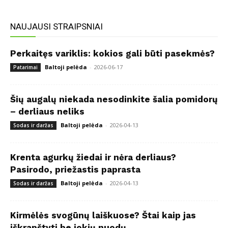
NAUJAUSI STRAIPSNIAI
Perkaitęs variklis: kokios gali būti pasekmės?
Baltoji pelėda
-
2026-06-17
Patarimai
Šių augalų niekada nesodinkite šalia pomidorų
– derliaus neliks
Baltoji pelėda
-
2026-04-13
Sodas ir daržas
Krenta agurkų žiedai ir nėra derliaus?
Pasirodo, priežastis paprasta
Baltoji pelėda
-
2026-04-13
Sodas ir daržas
Kirmėlės svogūnų laiškuose? Štai kaip jas
iškrapštyti be jokių nuodų