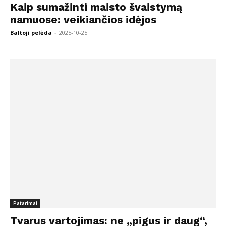
Kaip sumažinti maisto švaistymą
namuose: veikiančios idėjos
Baltoji pelėda
-
2025-10-25
Patarimai
Tvarus vartojimas: ne „pigus ir daug“,