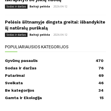
Baltoji pelėda
-
2026-04-12
Sodas ir daržas
Pelėsis šiltnamyje dingsta greitai: išbandykite
šį natūralų purškalą
Baltoji pelėda
-
2026-04-12
Sodas ir daržas
POPULIARIAUSIOS KATEGORIJOS
Gyvūnų pasaulis
470
Sodas ir daržas
76
Patarimai
69
Sveikata
46
Be kategorijos
34
Gamta ir Ekologija
15