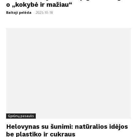
o „kokybė ir mažiau“
Baltoji pelėda
-
2025-10-18
Gyvūnų pasaulis
Helovynas su šunimi: natūralios idėjos
be plastiko ir cukraus