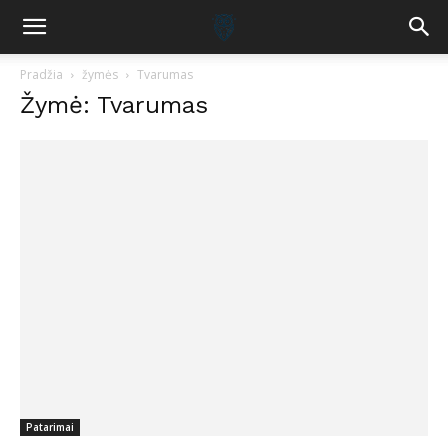
Pradžia
žymės
Tvarumas
Žymė: Tvarumas
Patarimai