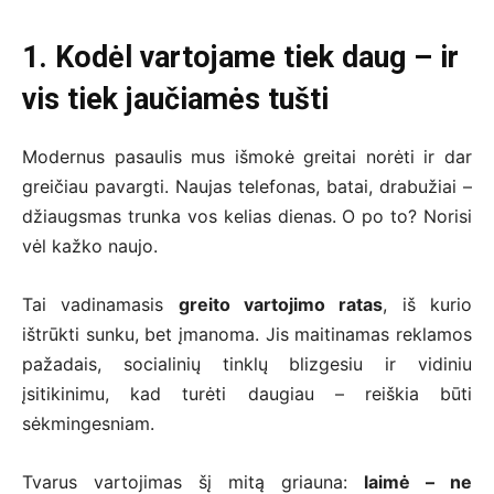
1. Kodėl vartojame tiek daug – ir
vis tiek jaučiamės tušti
Modernus pasaulis mus išmokė greitai norėti ir dar
greičiau pavargti. Naujas telefonas, batai, drabužiai –
džiaugsmas trunka vos kelias dienas. O po to? Norisi
vėl kažko naujo.
Tai vadinamasis
greito vartojimo ratas
, iš kurio
ištrūkti sunku, bet įmanoma. Jis maitinamas reklamos
pažadais, socialinių tinklų blizgesiu ir vidiniu
įsitikinimu, kad turėti daugiau – reiškia būti
sėkmingesniam.
Tvarus vartojimas šį mitą griauna:
laimė – ne