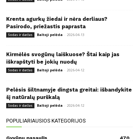
Krenta agurkų žiedai ir nėra derliaus?
Pasirodo, priežastis paprasta
Baltoji pelėda
-
2026-04-13
Sodas ir daržas
Kirmėlės svogūnų laiškuose? Štai kaip jas
iškrapštyti be jokių nuodų
Baltoji pelėda
-
2026-04-12
Sodas ir daržas
Pelėsis šiltnamyje dingsta greitai: išbandykite
šį natūralų purškalą
Baltoji pelėda
-
2026-04-12
Sodas ir daržas
POPULIARIAUSIOS KATEGORIJOS
Gyvūnų pasaulis
470