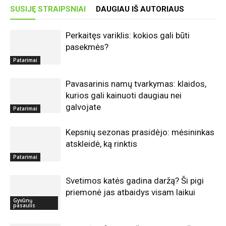
SUSIJĘ STRAIPSNIAI
DAUGIAU IŠ AUTORIAUS
Perkaitęs variklis: kokios gali būti
pasekmės?
Patarimai
Pavasarinis namų tvarkymas: klaidos,
kurios gali kainuoti daugiau nei
galvojate
Patarimai
Kepsnių sezonas prasidėjo: mėsininkas
atskleidė, ką rinktis
Patarimai
Svetimos katės gadina daržą? Ši pigi
priemonė jas atbaidys visam laikui
Gyvūnų
pasaulis