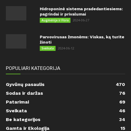
Hidroponinė sistema pradedantiesiems:
pagrindai ir privalumai
2024-06-27
Augmenija ir Flora
Parvovirusas žmonėms: Viskas, ką turite
žinoti
2024-06-12
Sveikata
POPULIARI KATEGORIJA
Gyvūnų pasaulis
470
Sodas ir daržas
76
Patarimai
69
Sveikata
46
Be kategorijos
34
Gamta ir Ekologija
15