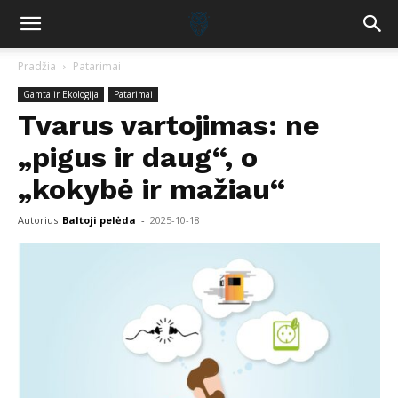
Pradžia
Patarimai
Gamta ir Ekologija
Patarimai
Tvarus vartojimas: ne
„pigus ir daug“, o
„kokybė ir mažiau“
Autorius
Baltoji pelėda
-
2025-10-18