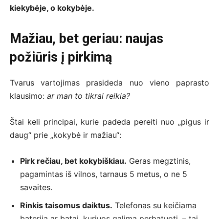
kiekybėje, o kokybėje.
Mažiau, bet geriau: naujas
požiūris į pirkimą
Tvarus vartojimas prasideda nuo vieno paprasto
klausimo:
ar man to tikrai reikia?
Štai keli principai, kurie padeda pereiti nuo „pigus ir
daug“ prie „kokybė ir mažiau“:
Pirk rečiau, bet kokybiškiau.
Geras megztinis,
pagamintas iš vilnos, tarnaus 5 metus, o ne 5
savaites.
Rinkis taisomus daiktus.
Telefonas su keičiama
baterija ar batai, kuriuos galima perbatuoti, – tai