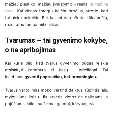
mažiau plastiko, mažiau švaistymo – realiai
sumažina
taršą
. Kai vienas žmogus keičia įpročius, atrodo, kad
tai nieko nekeičia. Bet kai tai daro šimtai tūkstančių,
rezultatas tampa milžiniškas.
Tvarumas – tai gyvenimo kokybė,
o ne apribojimas
Kai kurie bijo, kad tvarus gyvenimo būdas reiškia
atsisakyti komforto. Iš tiesų – priešingai. Tai
kvietimas
gyventi paprasčiau, bet prasmingiau.
Tvarus vartojimas moko vertinti daiktus, rūpintis jais,
mylėti juos ilgiau. Jis atveria vietos ne daiktams, o
pojūčiams: laikui su šeima, gamtai, kūrybai, tylai.