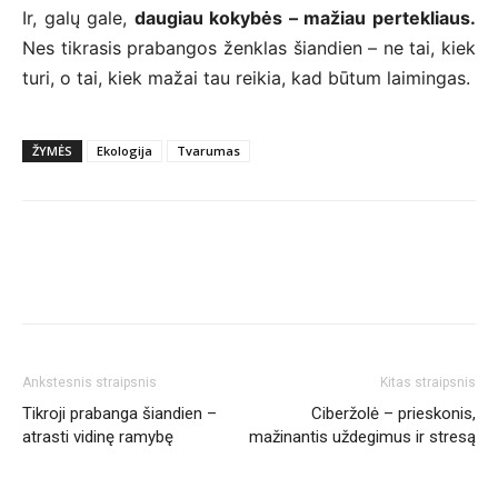
Ir, galų gale,
daugiau kokybės – mažiau pertekliaus.
Nes tikrasis prabangos ženklas šiandien – ne tai, kiek
turi, o tai, kiek mažai tau reikia, kad būtum laimingas.
ŽYMĖS
Ekologija
Tvarumas
Ankstesnis straipsnis
Kitas straipsnis
Tikroji prabanga šiandien –
Ciberžolė – prieskonis,
atrasti vidinę ramybę
mažinantis uždegimus ir stresą