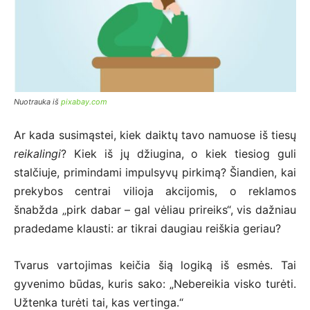
Nuotrauka iš
pixabay.com
Ar kada susimąstei, kiek daiktų tavo namuose iš tiesų
reikalingi
? Kiek iš jų džiugina, o kiek tiesiog guli
stalčiuje, primindami impulsyvų pirkimą? Šiandien, kai
prekybos centrai vilioja akcijomis, o reklamos
šnabžda „pirk dabar – gal vėliau prireiks“, vis dažniau
pradedame klausti: ar tikrai daugiau reiškia geriau?
Tvarus vartojimas keičia šią logiką iš esmės. Tai
gyvenimo būdas, kuris sako: „Nebereikia visko turėti.
Užtenka turėti tai, kas vertinga.“