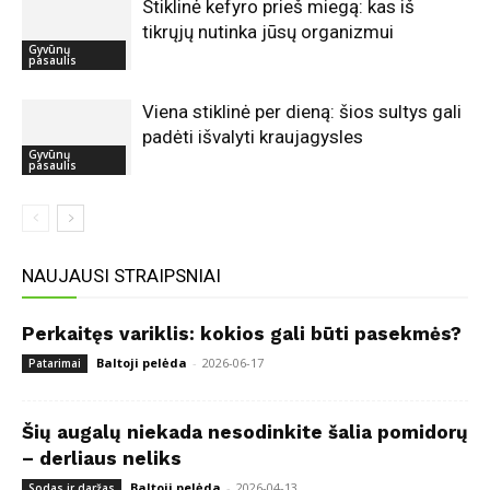
Stiklinė kefyro prieš miegą: kas iš
tikrųjų nutinka jūsų organizmui
Gyvūnų
pasaulis
Viena stiklinė per dieną: šios sultys gali
padėti išvalyti kraujagysles
Gyvūnų
pasaulis
NAUJAUSI STRAIPSNIAI
Perkaitęs variklis: kokios gali būti pasekmės?
Baltoji pelėda
-
2026-06-17
Patarimai
Šių augalų niekada nesodinkite šalia pomidorų
– derliaus neliks
Baltoji pelėda
-
2026-04-13
Sodas ir daržas