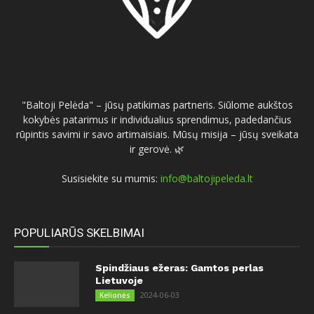
"Baltoji Pelėda" – jūsų patikimas partneris. Siūlome aukštos
kokybės patarimus ir individualius sprendimus, padedančius
rūpintis savimi ir savo artimaisiais. Mūsų misija – jūsų sveikata
ir gerovė. 🌿
Susisiekite su mumis:
info@baltojipeleda.lt
POPULIARŪS SKELBIMAI
Spindžiaus ežeras: Gamtos perlas
Lietuvoje
2024-06-03
Kelionės