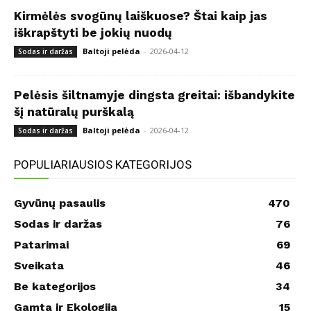
Kirmėlės svogūnų laiškuose? Štai kaip jas
iškrapštyti be jokių nuodų
Baltoji pelėda
-
2026-04-12
Sodas ir daržas
Pelėsis šiltnamyje dingsta greitai: išbandykite
šį natūralų purškalą
Baltoji pelėda
-
2026-04-12
Sodas ir daržas
POPULIARIAUSIOS KATEGORIJOS
Gyvūnų pasaulis
470
Sodas ir daržas
76
Patarimai
69
Sveikata
46
Be kategorijos
34
Gamta ir Ekologija
15