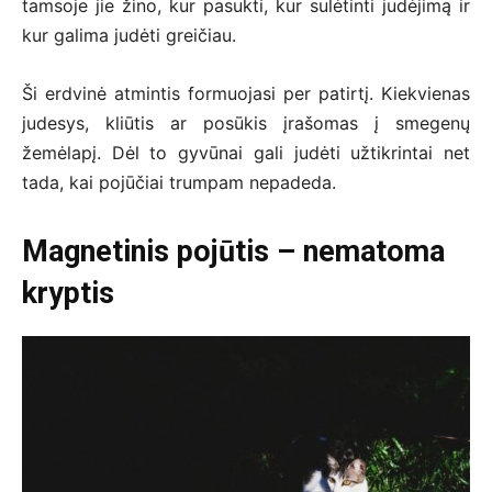
tamsoje jie žino, kur pasukti, kur sulėtinti judėjimą ir
kur galima judėti greičiau.
Ši erdvinė atmintis formuojasi per patirtį. Kiekvienas
judesys, kliūtis ar posūkis įrašomas į smegenų
žemėlapį. Dėl to gyvūnai gali judėti užtikrintai net
tada, kai pojūčiai trumpam nepadeda.
Magnetinis pojūtis – nematoma
kryptis