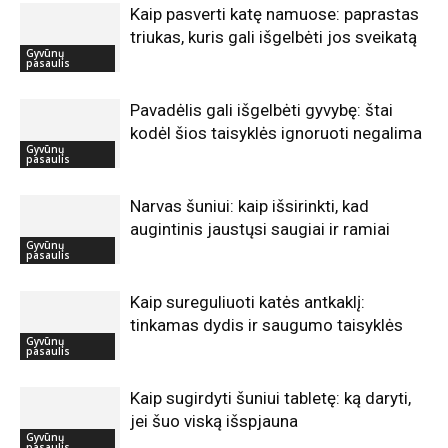
Kaip pasverti katę namuose: paprastas
triukas, kuris gali išgelbėti jos sveikatą
Gyvūnų
pasaulis
Pavadėlis gali išgelbėti gyvybę: štai
kodėl šios taisyklės ignoruoti negalima
Gyvūnų
pasaulis
Narvas šuniui: kaip išsirinkti, kad
augintinis jaustųsi saugiai ir ramiai
Gyvūnų
pasaulis
Kaip sureguliuoti katės antkaklį:
tinkamas dydis ir saugumo taisyklės
Gyvūnų
pasaulis
Kaip sugirdyti šuniui tabletę: ką daryti,
jei šuo viską išspjauna
Gyvūnų
pasaulis