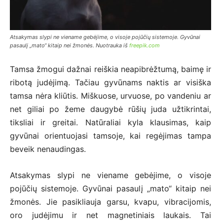
Atsakymas slypi ne viename gebėjime, o visoje pojūčių sistemoje. Gyvūnai
pasaulį „mato“ kitaip nei žmonės. Nuotrauka iš
freepik.com
Tamsa žmogui dažnai reiškia neapibrėžtumą, baimę ir
ribotą judėjimą. Tačiau gyvūnams naktis ar visiška
tamsa nėra kliūtis. Miškuose, urvuose, po vandeniu ar
net giliai po žeme daugybė rūšių juda užtikrintai,
tiksliai ir greitai. Natūraliai kyla klausimas, kaip
gyvūnai orientuojasi tamsoje, kai regėjimas tampa
beveik nenaudingas.
Atsakymas slypi ne viename gebėjime, o visoje
pojūčių sistemoje. Gyvūnai pasaulį „mato“ kitaip nei
žmonės. Jie pasikliauja garsu, kvapu, vibracijomis,
oro judėjimu ir net magnetiniais laukais. Tai