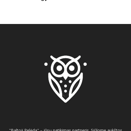
"Baltoji Pelėda" – jūsų patikimas partneris. Siūlome aukštos