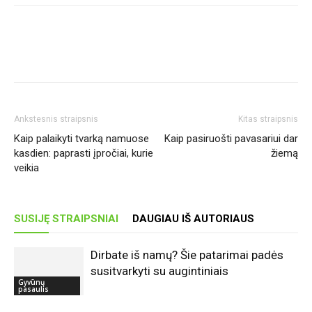
Ankstesnis straipsnis
Kitas straipsnis
Kaip palaikyti tvarką namuose
Kaip pasiruošti pavasariui dar
kasdien: paprasti įpročiai, kurie
žiemą
veikia
SUSIJĘ STRAIPSNIAI
DAUGIAU IŠ AUTORIAUS
Dirbate iš namų? Šie patarimai padės
susitvarkyti su augintiniais
Gyvūnų
pasaulis