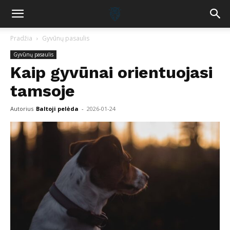
Pradžia
Gyvūnų pasaulis
Gyvūnų pasaulis
Kaip gyvūnai orientuojasi
tamsoje
Autorius
Baltoji pelėda
-
2026-01-24