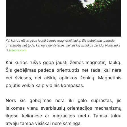
Kai kurios rūšys geba jausti žemės magnetinį lauką. Šis gebėjimas padeda
orientuotis net tada, kai nėra nei šviesos, nei aiškių aplinkos ženklų. Nuotrauka
iš
freepik.com
Kai kurios rūšys geba jausti žemės magnetinį lauką.
Šis gebėjimas padeda orientuotis net tada, kai nėra
nei šviesos, nei aiškių aplinkos ženklų. Magnetinis
pojūtis veikia kaip vidinis kompasas.
Nors šis gebėjimas nėra iki galo suprastas, jis
laikomas vienu svarbiausių orientacijos mechanizmų
ilgose kelionėse ar migracijos metu. Tamsa tokiu
atveju tampa visiškai nereikšminga.