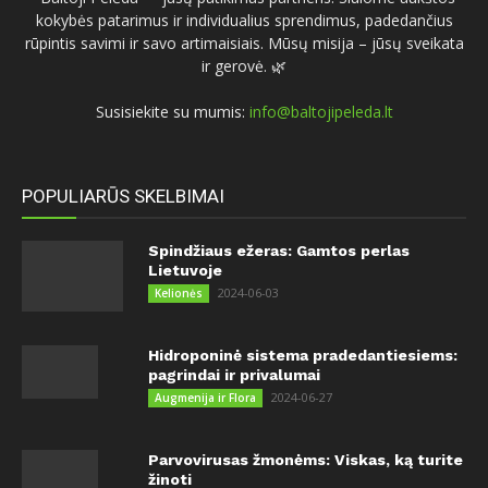
kokybės patarimus ir individualius sprendimus, padedančius
rūpintis savimi ir savo artimaisiais. Mūsų misija – jūsų sveikata
ir gerovė. 🌿
Susisiekite su mumis:
info@baltojipeleda.lt
POPULIARŪS SKELBIMAI
Spindžiaus ežeras: Gamtos perlas
Lietuvoje
2024-06-03
Kelionės
Hidroponinė sistema pradedantiesiems:
pagrindai ir privalumai
2024-06-27
Augmenija ir Flora
Parvovirusas žmonėms: Viskas, ką turite
žinoti