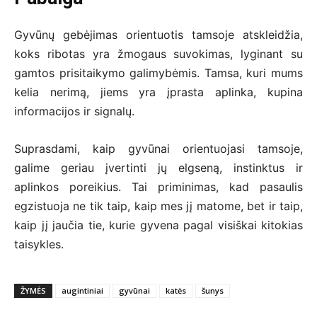
Gyvūnų gebėjimas orientuotis tamsoje atskleidžia,
koks ribotas yra žmogaus suvokimas, lyginant su
gamtos prisitaikymo galimybėmis. Tamsa, kuri mums
kelia nerimą, jiems yra įprasta aplinka, kupina
informacijos ir signalų.
Suprasdami, kaip gyvūnai orientuojasi tamsoje,
galime geriau įvertinti jų elgseną, instinktus ir
aplinkos poreikius. Tai priminimas, kad pasaulis
egzistuoja ne tik taip, kaip mes jį matome, bet ir taip,
kaip jį jaučia tie, kurie gyvena pagal visiškai kitokias
taisykles.
ŽYMĖS
augintiniai
gyvūnai
katės
šunys