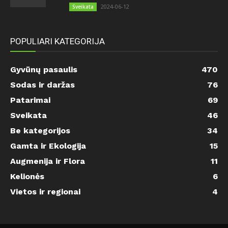
2024-06-12
Sveikata
POPULIARI KATEGORIJA
Gyvūnų pasaulis
470
Sodas ir daržas
76
Patarimai
69
Sveikata
46
Be kategorijos
34
Gamta ir Ekologija
15
Augmenija ir Flora
11
Kelionės
6
Vietos ir regionai
4