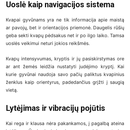
Uoslė kaip navigacijos sistema
Kvapai gyvūnams yra ne tik informacija apie maistą
ar pavojų, bet ir orientacijos priemonė. Daugelis rūšių
geba sekti kvapų pėdsakus net ir po ilgo laiko. Tamsa
uoslės veikimui neturi jokios reikšmės.
Kvapų intensyvumas, kryptis ir jų pasiskirstymas ore
ar ant žemės leidžia nustatyti judėjimo kryptį. Kai
kurie gyvūnai naudoja savo pačių paliktus kvapinius
ženklus kaip orientyrus, padedančius grįžti į saugią
vietą.
Lytėjimas ir vibracijų pojūtis
Kai rega ir klausa nėra pakankamos, į pagalbą ateina