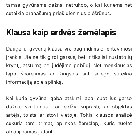
tamsa gyvūnams dažnai netrukdo, o kai kuriems net
suteikia pranašumą prieš dieninius plėšrūnus.
Klausa kaip erdvės žemėlapis
Daugeliui gyvūnų klausa yra pagrindinis orientavimosi
įrankis. Jie ne tik girdi garsus, bet ir tiksliai nustato jų
kryptį, atstumą bei judėjimo pobūdį. Net menkiausias
lapo šnarėjimas ar žingsnis ant sniego suteikia
informaciją apie aplinką.
Kai kurie gyvūnai geba atskirti labai subtilius garso
dažnių skirtumus. Tai leidžia suprasti, ar objektas
artėja, tolsta ar stovi vietoje. Tokia klausos analizė
sukuria tarsi trimatį aplinkos žemėlapį, kuris nuolat
atnaujinamas judant.