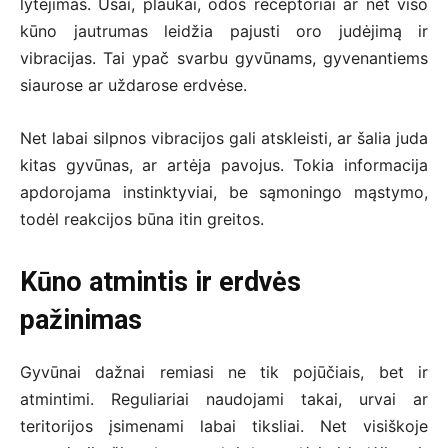
lytėjimas. Ūsai, plaukai, odos receptoriai ar net viso
kūno jautrumas leidžia pajusti oro judėjimą ir
vibracijas. Tai ypač svarbu gyvūnams, gyvenantiems
siaurose ar uždarose erdvėse.
Net labai silpnos vibracijos gali atskleisti, ar šalia juda
kitas gyvūnas, ar artėja pavojus. Tokia informacija
apdorojama instinktyviai, be sąmoningo mąstymo,
todėl reakcijos būna itin greitos.
Kūno atmintis ir erdvės
pažinimas
Gyvūnai dažnai remiasi ne tik pojūčiais, bet ir
atmintimi. Reguliariai naudojami takai, urvai ar
teritorijos įsimenami labai tiksliai. Net visiškoje