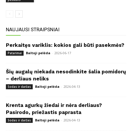
NAUJAUSI STRAIPSNIAI
Perkaitęs variklis: kokios gali būti pasekmės?
Baltoji pelėda
-
2026-06-17
Patarimai
Šių augalų niekada nesodinkite šalia pomidorų
– derliaus neliks
Baltoji pelėda
-
2026-04-13
Sodas ir daržas
Krenta agurkų žiedai ir nėra derliaus?
Pasirodo, priežastis paprasta
Baltoji pelėda
-
2026-04-13
Sodas ir daržas