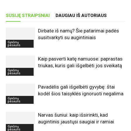
SUSIJĘ STRAIPSNIAI
DAUGIAU IŠ AUTORIAUS
Dirbate iš namų? Šie patarimai padės
susitvarkyti su augintiniais
Gyvūnų
pasaulis
Kaip pasverti katę namuose: paprastas
triukas, kuris gali išgelbėti jos sveikatą
Gyvūnų
pasaulis
Pavadėlis gali išgelbėti gyvybę: štai
kodėl šios taisyklės ignoruoti negalima
Gyvūnų
pasaulis
Narvas šuniui: kaip išsirinkti, kad
augintinis jaustųsi saugiai ir ramiai
Gyvūnų
pasaulis