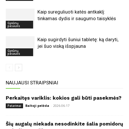
Kaip sureguliuoti katės antkaklį:
tinkamas dydis ir saugumo taisyklės
Gyvūnų
pasaulis
Kaip sugirdyti šuniui tabletę: ką daryti,
jei šuo viską išspjauna
Gyvūnų
pasaulis
NAUJAUSI STRAIPSNIAI
Perkaitęs variklis: kokios gali būti pasekmės?
Baltoji pelėda
-
2026-06-17
Patarimai
Šių augalų niekada nesodinkite šalia pomidorų