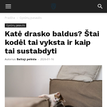
Pradžia
Gyvūnų pasaulis
Gyvūnų pasaulis
Katė drasko baldus? Štai
kodėl tai vyksta ir kaip
tai sustabdyti
Autorius
Baltoji pelėda
-
2026-01-16