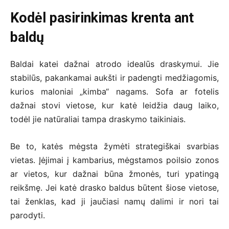
Kodėl pasirinkimas krenta ant
baldų
Baldai katei dažnai atrodo idealūs draskymui. Jie
stabilūs, pakankamai aukšti ir padengti medžiagomis,
kurios maloniai „kimba“ nagams. Sofa ar fotelis
dažnai stovi vietose, kur katė leidžia daug laiko,
todėl jie natūraliai tampa draskymo taikiniais.
Be to, katės mėgsta žymėti strategiškai svarbias
vietas. Įėjimai į kambarius, mėgstamos poilsio zonos
ar vietos, kur dažnai būna žmonės, turi ypatingą
reikšmę. Jei katė drasko baldus būtent šiose vietose,
tai ženklas, kad ji jaučiasi namų dalimi ir nori tai
parodyti.