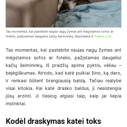
Tas momentas, kai pastebite naujas nagų žymes ant mėgstamos sofos ar
fotelio, pažįstamas daugeliui kačių šeimininkų. Nuotrauka iš
freepik.com
Tas momentas, kai pastebite naujas nagų žymes ant
mėgstamos sofos ar fotelio, pažįstamas daugeliui
kačių šeimininkų. Iš pradžių apima pyktis, vėliau –
bejėgiškumas. Atrodo, kad katė puikiai žino, ką daro,
ir renkasi būtent brangiausią baldą. Tačiau realybė
visai kitokia. Kai katė drasko baldus, ji nesistengia
jūsų erzinti. Ji tiesiog elgiasi taip, kaip jai liepia
instinktai.
Kodėl draskymas katei toks