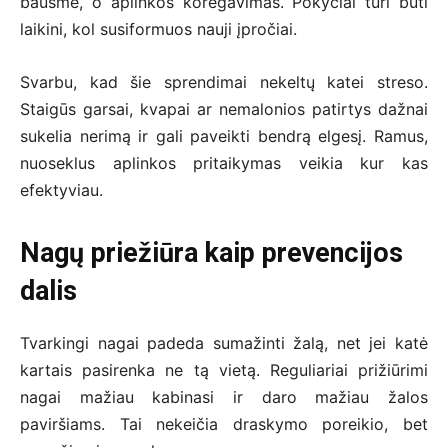
bausmė, o aplinkos koregavimas. Pokyčiai turi būti
laikini, kol susiformuos nauji įpročiai.
Svarbu, kad šie sprendimai nekeltų katei streso.
Staigūs garsai, kvapai ar nemalonios patirtys dažnai
sukelia nerimą ir gali paveikti bendrą elgesį. Ramus,
nuoseklus aplinkos pritaikymas veikia kur kas
efektyviau.
Nagų priežiūra kaip prevencijos
dalis
Tvarkingi nagai padeda sumažinti žalą, net jei katė
kartais pasirenka ne tą vietą. Reguliariai prižiūrimi
nagai mažiau kabinasi ir daro mažiau žalos
paviršiams. Tai nekeičia draskymo poreikio, bet