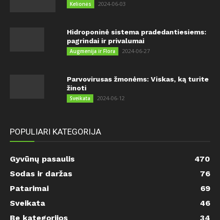
2024-06-03
Kelionės
Hidroponinė sistema pradedantiesiems:
pagrindai ir privalumai
2024-06-27
Augmenija ir Flora
Parvovirusas žmonėms: Viskas, ką turite
žinoti
2024-06-12
Sveikata
POPULIARI KATEGORIJA
Gyvūnų pasaulis
470
Sodas ir daržas
76
Patarimai
69
Sveikata
46
Be kategorijos
34