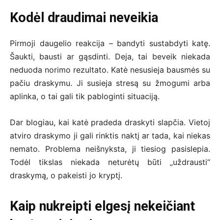
Kodėl draudimai neveikia
Pirmoji daugelio reakcija – bandyti sustabdyti katę.
Šaukti, bausti ar gąsdinti. Deja, tai beveik niekada
neduoda norimo rezultato. Katė nesusieja bausmės su
pačiu draskymu. Ji susieja stresą su žmogumi arba
aplinka, o tai gali tik pabloginti situaciją.
Dar blogiau, kai katė pradeda draskyti slapčia. Vietoj
atviro draskymo ji gali rinktis naktį ar tada, kai niekas
nemato. Problema neišnyksta, ji tiesiog pasislepia.
Todėl tikslas niekada neturėtų būti „uždrausti“
draskymą, o pakeisti jo kryptį.
Kaip nukreipti elgesį nekeičiant