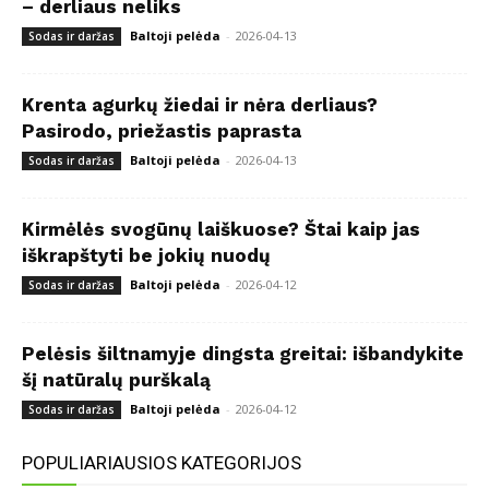
– derliaus neliks
Baltoji pelėda
-
2026-04-13
Sodas ir daržas
Krenta agurkų žiedai ir nėra derliaus?
Pasirodo, priežastis paprasta
Baltoji pelėda
-
2026-04-13
Sodas ir daržas
Kirmėlės svogūnų laiškuose? Štai kaip jas
iškrapštyti be jokių nuodų
Baltoji pelėda
-
2026-04-12
Sodas ir daržas
Pelėsis šiltnamyje dingsta greitai: išbandykite
šį natūralų purškalą
Baltoji pelėda
-
2026-04-12
Sodas ir daržas
POPULIARIAUSIOS KATEGORIJOS