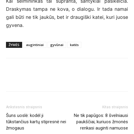
Kai šeimininkas tai supranta, santykiai pasikeičia.
Draskymas tampa ne kova, o dialogu. Ir tada namai
gali būti ne tik jaukūs, bet ir draugiški katei, kuri juose
gyvena.
ŽYMĖS
augintiniai
gyvūnai
katės
Ankstesnis straipsnis
Kitas straipsnis
Šuns uoslė: kodėl ji
Ne tik papūgos: 8 švelniausi
tūkstančius kartų stipresnė nei
paukščiai, kuriuos žmonės
žmogaus
renkasi auginti namuose