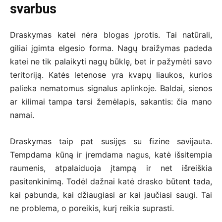
svarbus
Draskymas katei nėra blogas įprotis. Tai natūrali,
giliai įgimta elgesio forma. Nagų braižymas padeda
katei ne tik palaikyti nagų būklę, bet ir pažymėti savo
teritoriją. Katės letenose yra kvapų liaukos, kurios
palieka nematomus signalus aplinkoje. Baldai, sienos
ar kilimai tampa tarsi žemėlapis, sakantis: čia mano
namai.
Draskymas taip pat susijęs su fizine savijauta.
Tempdama kūną ir įremdama nagus, katė išsitempia
raumenis, atpalaiduoja įtampą ir net išreiškia
pasitenkinimą. Todėl dažnai katė drasko būtent tada,
kai pabunda, kai džiaugiasi ar kai jaučiasi saugi. Tai
ne problema, o poreikis, kurį reikia suprasti.