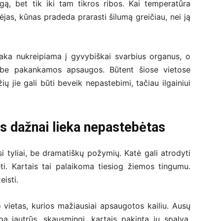
augą, bet tik iki tam tikros ribos. Kai temperatūra
ėjas, kūnas pradeda prarasti šilumą greičiau, nei ją
taka nukreipiama į gyvybiškai svarbius organus, o
a be pakankamos apsaugos. Būtent šiose vietose
ių jie gali būti beveik nepastebimi, tačiau ilgainiui
is dažnai lieka nepastebėtas
si tyliai, be dramatiškų požymių. Katė gali atrodyti
ti. Kartais tai palaikoma tiesiog žiemos tingumu.
eisti.
 vietas, kurios mažiausiai apsaugotos kailiu. Ausų
a jautrūs, skausmingi, kartais pakinta jų spalva.