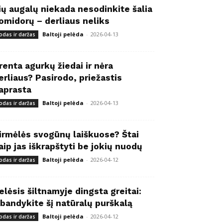
ių augalų niekada nesodinkite šalia
omidorų – derliaus neliks
Baltoji pelėda
-
2026-04-13
odas ir daržas
renta agurkų žiedai ir nėra
erliaus? Pasirodo, priežastis
aprasta
Baltoji pelėda
-
2026-04-13
odas ir daržas
irmėlės svogūnų laiškuose? Štai
aip jas iškrapštyti be jokių nuodų
Baltoji pelėda
-
2026-04-12
odas ir daržas
elėsis šiltnamyje dingsta greitai:
šbandykite šį natūralų purškalą
Baltoji pelėda
-
2026-04-12
odas ir daržas