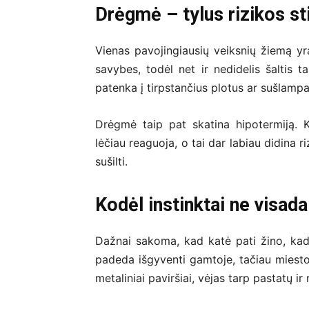
Drėgmė – tylus rizikos st
Vienas pavojingiausių veiksnių žiemą yr
savybes, todėl net ir nedidelis šaltis t
patenka į tirpstančius plotus ar sušlampa
Drėgmė taip pat skatina hipotermiją. 
lėčiau reaguoja, o tai dar labiau didina r
sušilti.
Kodėl instinktai ne visad
Dažnai sakoma, kad katė pati žino, kada 
padeda išgyventi gamtoje, tačiau miesto 
metaliniai paviršiai, vėjas tarp pastatų ir