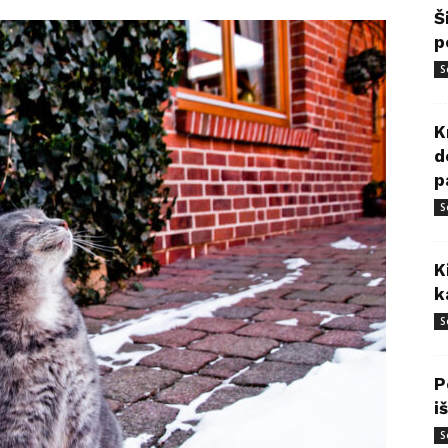
Š
p
S
K
d
p
S
K
k
S
P
i
S