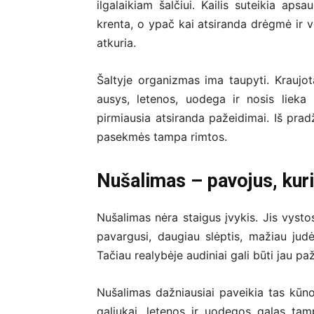
ilgalaikiam šalčiui. Kailis suteikia aps
krenta, o ypač kai atsiranda drėgmė ir v
atkuria.
Šaltyje organizmas ima taupyti. Kraujo
ausys, letenos, uodega ir nosis liek
pirmiausia atsiranda pažeidimai. Iš pradž
pasekmės tampa rimtos.
Nušalimas – pavojus, kur
Nušalimas nėra staigus įvykis. Jis vysto
pavargusi, daugiau slėptis, mažiau judė
Tačiau realybėje audiniai gali būti jau paž
Nušalimas dažniausiai paveikia tas kūno
galiukai, letenos ir uodegos galas tamp