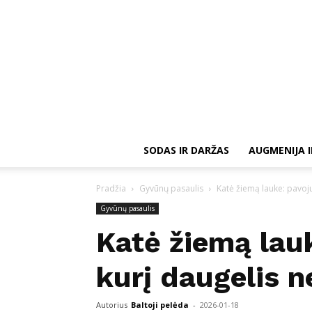
SODAS IR DARŽAS
AUGMENIJA I
Pradžia
Gyvūnų pasaulis
Katė žiemą lauke: pavoju
Gyvūnų pasaulis
Katė žiemą lauk
kurį daugelis n
Autorius
Baltoji pelėda
-
2026-01-18