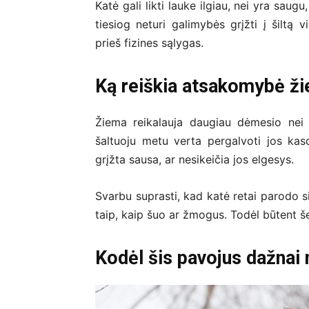
Katė gali likti lauke ilgiau, nei yra saugu
tiesiog neturi galimybės grįžti į šiltą v
prieš fizines sąlygas.
Ką reiškia atsakomybė ž
Žiema reikalauja daugiau dėmesio nei ki
šaltuoju metu verta pergalvoti jos kasdi
grįžta sausa, ar nesikeičia jos elgesys.
Svarbu suprasti, kad katė retai parodo s
taip, kaip šuo ar žmogus. Todėl būtent 
Kodėl šis pavojus dažnai