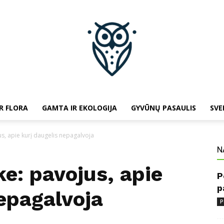
R FLORA
GAMTA IR EKOLOGIJA
GYVŪNŲ PASAULIS
SVE
baltojipeleda.lt
s, apie kurį daugelis nepagalvoja
N
e: pavojus, apie
P
p
epagalvoja
P