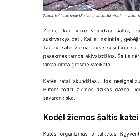
Žiemą, kai lauke spaudžia šaltis, daugeliui atrodo savaime 
Žiemą, kai lauke spaudžia šaltis, d
susitvarkys pati. Kailis, instinktai, gebė
Tačiau katė žiemą lauke susiduria su 
pasekmės tampa akivaizdžios. Šaltis nėra v
virsta rimta grėsme sveikatai.
Katės retai skundžiasi. Jos nesignali
Būtent todėl žiemos rizikos dažnai li
savarankiška.
Kodėl žiemos šaltis katei
Katės organizmas pritaikytas išgyvent