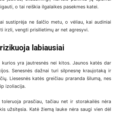
igauti, o tai reiškia ilgalaikes pasekmes katei.
 sustiprėja ne šalčio metu, o vėliau, kai audiniai
 irzli, vengti prisilietimų ar net agresyvi.
izikuoja labiausiai
kurios yra jautresnės nei kitos. Jaunos katės dar
acijos. Senesnės dažnai turi silpnesnę kraujotaką ir
čių. Liesesnės katės greičiau praranda šilumą, nes
p izoliacija.
toleruoja prasčiau, tačiau net ir storakailės nėra
ikis užsitęsia. Katė žiemą lauke nėra saugi vien dėl