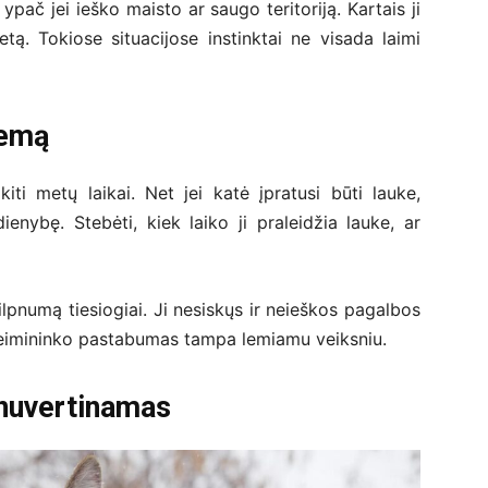
, ypač jei ieško maisto ar saugo teritoriją. Kartais ji
ietą. Tokiose situacijose instinktai ne visada laimi
iemą
ti metų laikai. Net jei katė įpratusi būti lauke,
enybę. Stebėti, kiek laiko ji praleidžia lauke, ar
ilpnumą tiesiogiai. Ji nesiskųs ir neieškos pagalbos
šeimininko pastabumas tampa lemiamu veiksniu.
 nuvertinamas