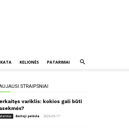
IKATA
KELIONĖS
PATARIMAI
AUJAUSI STRAIPSNIAI
erkaitęs variklis: kokios gali būti
asekmės?
Baltoji pelėda
-
2026-06-17
atarimai