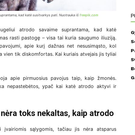
P
suprantama, kad katė susitvarkys pati. Nuotrauka iš
freepik.com
augeliui atrodo savaime suprantama, kad katė
G
jimas rasti pastogę – visa tai kuria saugumo iliuziją.
S
pavojumi, apie kurį dažnas net nesusimąsto, kol
P
ien tik diskomfortas. Kai kuriais atvejais jis tyliai
S
B
G
zuoja apie pirmuosius pavojus taip, kaip žmonės.
eka nepastebėtos, ypač kai katė atrodo aktyvi ir
 nėra toks nekaltas, kaip atrodo
i įvairiomis sąlygomis, tačiau jis nėra atsparus