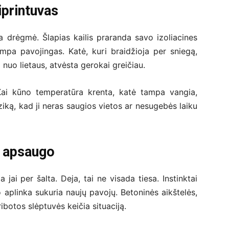
iprintuvas
a drėgmė. Šlapias kailis praranda savo izoliacines
ampa pavojingas. Katė, kuri braidžioja per sniegą,
 nuo lietaus, atvėsta gerokai greičiau.
Kai kūno temperatūra krenta, katė tampa vangia,
iziką, kad ji neras saugios vietos ar nesugebės laiku
a apsaugo
jai per šalta. Deja, tai ne visada tiesa. Instinktai
aplinka sukuria naujų pavojų. Betoninės aikštelės,
 ribotos slėptuvės keičia situaciją.