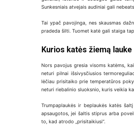
Sunkesniais atvejais audiniai gali nebeats
Tai ypač pavojinga, nes skausmas dažnai
pradeda šilti. Tuomet katė gali staiga tapti
Kurios katės žiemą lauke r
Nors pavojus gresia visoms katėms, kai 
neturi pilnai išsivysčiusios termoreguli
lėčiau prisitaiko prie temperatūros poky
neturi riebalinio sluoksnio, kuris veikia kai
Trumpaplaukės ir beplaukės katės šaltį 
apsaugotos, jei šaltis stiprus arba pove
to, kad atrodo „prisitaikiusi“.