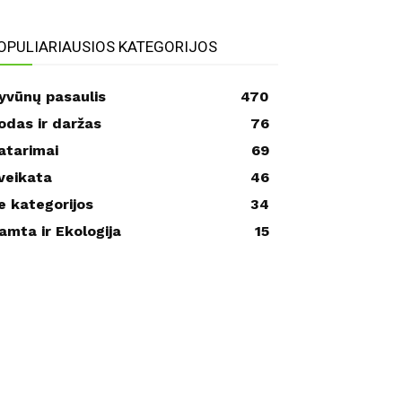
OPULIARIAUSIOS KATEGORIJOS
yvūnų pasaulis
470
odas ir daržas
76
atarimai
69
veikata
46
e kategorijos
34
amta ir Ekologija
15