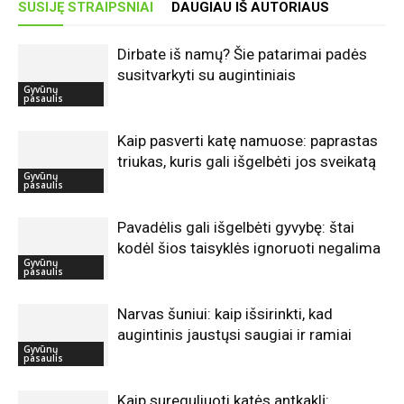
SUSIJĘ STRAIPSNIAI
DAUGIAU IŠ AUTORIAUS
Dirbate iš namų? Šie patarimai padės
susitvarkyti su augintiniais
Gyvūnų
pasaulis
Kaip pasverti katę namuose: paprastas
triukas, kuris gali išgelbėti jos sveikatą
Gyvūnų
pasaulis
Pavadėlis gali išgelbėti gyvybę: štai
kodėl šios taisyklės ignoruoti negalima
Gyvūnų
pasaulis
Narvas šuniui: kaip išsirinkti, kad
augintinis jaustųsi saugiai ir ramiai
Gyvūnų
pasaulis
Kaip sureguliuoti katės antkaklį: