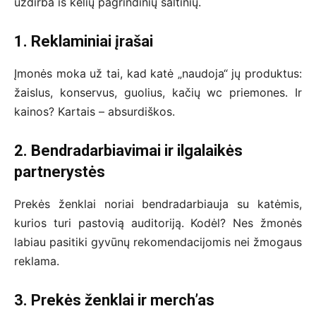
uždirba iš kelių pagrindinių šaltinių.
1. Reklaminiai įrašai
Įmonės moka už tai, kad katė „naudoja“ jų produktus:
žaislus, konservus, guolius, kačių wc priemones. Ir
kainos? Kartais – absurdiškos.
2. Bendradarbiavimai ir ilgalaikės
partnerystės
Prekės ženklai noriai bendradarbiauja su katėmis,
kurios turi pastovią auditoriją. Kodėl? Nes žmonės
labiau pasitiki gyvūnų rekomendacijomis nei žmogaus
reklama.
3. Prekės ženklai ir merch’as