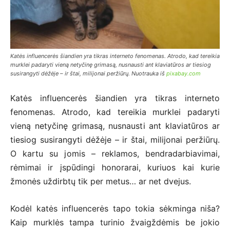
Katės influencerės šiandien yra tikras interneto fenomenas. Atrodo, kad tereikia
murklei padaryti vieną netyčinę grimasą, nusnausti ant klaviatūros ar tiesiog
susirangyti dėžėje – ir štai, milijonai peržiūrų. Nuotrauka iš
pixabay.com
Katės influencerės šiandien yra tikras interneto
fenomenas. Atrodo, kad tereikia murklei padaryti
vieną netyčinę grimasą, nusnausti ant klaviatūros ar
tiesiog susirangyti dėžėje – ir štai, milijonai peržiūrų.
O kartu su jomis – reklamos, bendradarbiavimai,
rėmimai ir įspūdingi honorarai, kuriuos kai kurie
žmonės uždirbtų tik per metus… ar net dvejus.
Kodėl katės influencerės tapo tokia sėkminga niša?
Kaip murklės tampa turinio žvaigždėmis be jokio