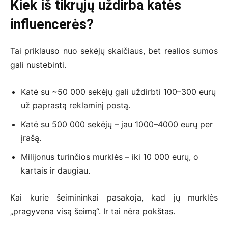
Kiek iš tikrųjų uždirba katės
influencerės?
Tai priklauso nuo sekėjų skaičiaus, bet realios sumos
gali nustebinti.
Katė su ~50 000 sekėjų gali uždirbti 100–300 eurų
už paprastą reklaminį postą.
Katė su 500 000 sekėjų – jau 1000–4000 eurų per
įrašą.
Milijonus turinčios murklės – iki 10 000 eurų, o
kartais ir daugiau.
Kai kurie šeimininkai pasakoja, kad jų murklės
„pragyvena visą šeimą“. Ir tai nėra pokštas.