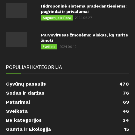
Hidroponinė sistema pradedantiesiems:
pagrindai ir privalumai
2024-06-27
Augmenija ir Flora
Parvovirusas žmonėms: Viskas, ką turite
žinoti
2024-06-12
Sveikata
POPULIARI KATEGORIJA
Gyvūnų pasaulis
470
Sodas ir daržas
76
Patarimai
69
Sveikata
46
Be kategorijos
34
Gamta ir Ekologija
15