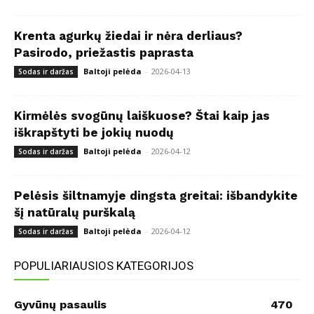
Krenta agurkų žiedai ir nėra derliaus?
Pasirodo, priežastis paprasta
Baltoji pelėda
-
2026-04-13
Sodas ir daržas
Kirmėlės svogūnų laiškuose? Štai kaip jas
iškrapštyti be jokių nuodų
Baltoji pelėda
-
2026-04-12
Sodas ir daržas
Pelėsis šiltnamyje dingsta greitai: išbandykite
šį natūralų purškalą
Baltoji pelėda
-
2026-04-12
Sodas ir daržas
POPULIARIAUSIOS KATEGORIJOS
Gyvūnų pasaulis
470