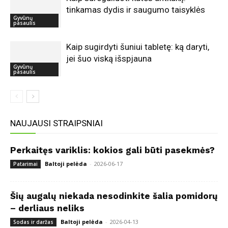
tinkamas dydis ir saugumo taisyklės
Gyvūnų
pasaulis
Kaip sugirdyti šuniui tabletę: ką daryti,
jei šuo viską išspjauna
Gyvūnų
pasaulis
NAUJAUSI STRAIPSNIAI
Perkaitęs variklis: kokios gali būti pasekmės?
Baltoji pelėda
-
2026-06-17
Patarimai
Šių augalų niekada nesodinkite šalia pomidorų
– derliaus neliks
Baltoji pelėda
-
2026-04-13
Sodas ir daržas