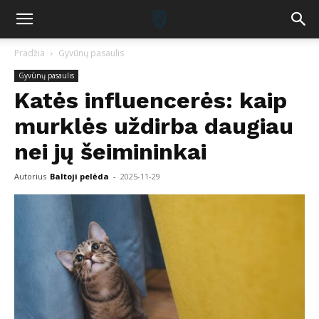
Pradžia
Gyvūnų pasaulis
Gyvūnų pasaulis
Katės influencerės: kaip
murklės uždirba daugiau
nei jų šeimininkai
Autorius
Baltoji pelėda
-
2025-11-29