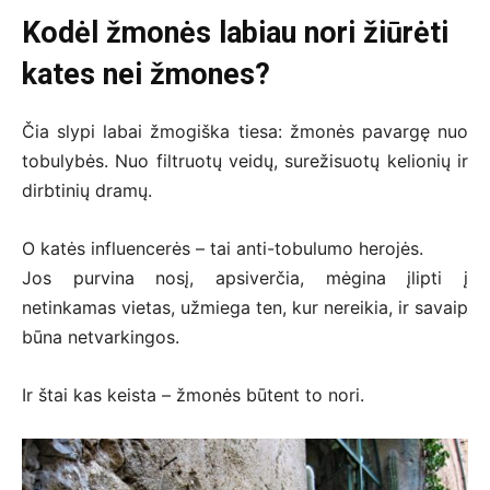
Kodėl žmonės labiau nori žiūrėti
kates nei žmones?
Čia slypi labai žmogiška tiesa: žmonės pavargę nuo
tobulybės. Nuo filtruotų veidų, surežisuotų kelionių ir
dirbtinių dramų.
O katės influencerės – tai anti-tobulumo herojės.
Jos purvina nosį, apsiverčia, mėgina įlipti į
netinkamas vietas, užmiega ten, kur nereikia, ir savaip
būna netvarkingos.
Ir štai kas keista – žmonės būtent to nori.