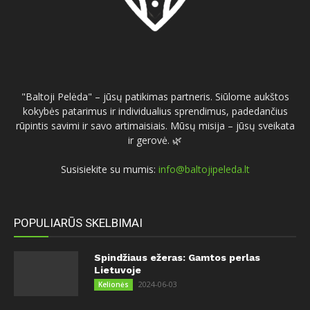
"Baltoji Pelėda" – jūsų patikimas partneris. Siūlome aukštos
kokybės patarimus ir individualius sprendimus, padedančius
rūpintis savimi ir savo artimaisiais. Mūsų misija – jūsų sveikata
ir gerovė. 🌿
Susisiekite su mumis:
info@baltojipeleda.lt
POPULIARŪS SKELBIMAI
Spindžiaus ežeras: Gamtos perlas
Lietuvoje
2024-06-03
Kelionės