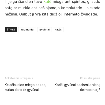
Ir jeigu šiandien tavo
katė
miega ant spintos, gliaudo
sofą ar murkia ant nešiojamojo kompiuterio – niekada
nežinai. Galbūt ji yra kita didžioji interneto žvaigždė.
ŽYMĖS
augintiniai
gyvūnai
katės
Ankstesnis straipsnis
Kitas straipsnis
Keisčiausios miego pozos,
Kodėl gyvūnai pasirenka vieną
kurias daro tik gyvūnai
šeimos narį?