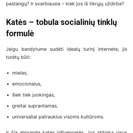
pastangų? Ir svarbiausia – kiek jos iš tikrųjų uždirba?
Katės – tobula socialinių tinklų
formulė
Jeigu bandytume sudėti idealų turinį internete, jis
turėtų būti:
mielas,
emocionalus,
šiek tiek juokingas,
greitai suprantamas,
universaliai patrauklus visoms kultūroms.
Ir čia atsiranda katės influencerės. Jos atitinka visus