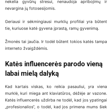
nekelia gyvūnų stresui, nenaudoja apribojimų ir
nevargina jų fotosesijomis.
Geriausi ir sėkmingiausi murklių profiliai yra būtent
tie, kuriuose katė gyvena įprastą, ramų gyvenimą.
Žmonės tai jaučia. Ir todėl būtent tokios katės tampa
interneto žvaigždėmis.
Katės influencerės parodo vieną
labai mielą dalyką
Kad kartais viskas, ko reikia pasauliui, yra viena
murklė, kuri miega ant klaviatūros, dėžėje ar vazone.
Katės influencerės uždirba ne todėl, kad jos ypatingai
„profesionalios“, o todėl, kad jos primena mums šiek