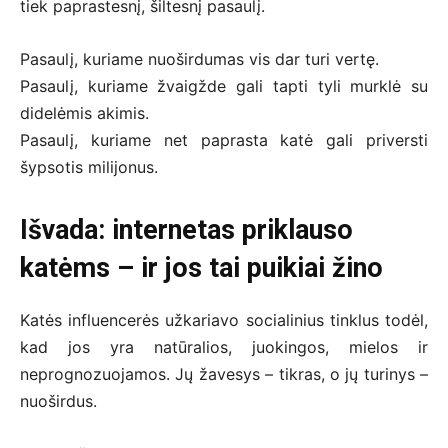
tiek paprastesnį, šiltesnį pasaulį.
Pasaulį, kuriame nuoširdumas vis dar turi vertę.
Pasaulį, kuriame žvaigžde gali tapti tyli murklė su
didelėmis akimis.
Pasaulį, kuriame net paprasta katė gali priversti
šypsotis milijonus.
Išvada: internetas priklauso
katėms – ir jos tai puikiai žino
Katės influencerės užkariavo socialinius tinklus todėl,
kad jos yra natūralios, juokingos, mielos ir
neprognozuojamos. Jų žavesys – tikras, o jų turinys –
nuoširdus.