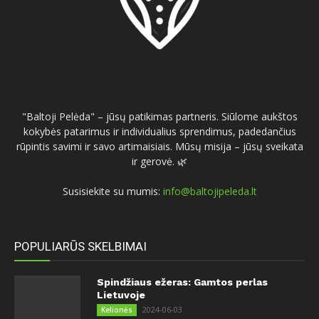
"Baltoji Pelėda" – jūsų patikimas partneris. Siūlome aukštos
kokybės patarimus ir individualius sprendimus, padedančius
rūpintis savimi ir savo artimaisiais. Mūsų misija – jūsų sveikata
ir gerovė. 🌿
Susisiekite su mumis:
info@baltojipeleda.lt
POPULIARŪS SKELBIMAI
Spindžiaus ežeras: Gamtos perlas
Lietuvoje
2024-06-03
Kelionės