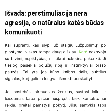
Išvada: perstimuliacija nėra
agresija, o natūralus katės būdas
komunikuoti
Kai supranti, kas slypi už staigių „užpuolimų“ po
glostymo, viskas tampa daug aiškiau.
Katė
nekovoja
su tavimi, nepiktybiauja ir tikrai neketina pakenkti. Ji
tiesiog pasiekia pojūčių ribą ir instinktyviai prašo
pauzės. Tai yra jos kūno kalbos dalis, subtilus
signalas, kurį galima lengvai išmokti perskaityti.
Jei pastebėsi pirmuosius ženklus, sustosi laiku ir
leisdamas katei pačiai nuspręsti, kiek kontakto jai
reikia, greitai pamatysi pokytį. Jūsų santykis taps