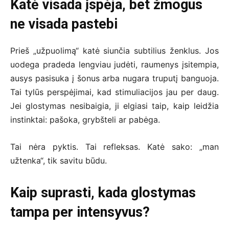
Katė visada įspėja, bet žmogus
ne visada pastebi
Prieš „užpuolimą“ katė siunčia subtilius ženklus. Jos
uodega pradeda lengviau judėti, raumenys įsitempia,
ausys pasisuka į šonus arba nugara truputį banguoja.
Tai tylūs perspėjimai, kad stimuliacijos jau per daug.
Jei glostymas nesibaigia, ji elgiasi taip, kaip leidžia
instinktai: pašoka, grybšteli ar pabėga.
Tai nėra pyktis. Tai refleksas. Katė sako: „man
užtenka“, tik savitu būdu.
Kaip suprasti, kada glostymas
tampa per intensyvus?