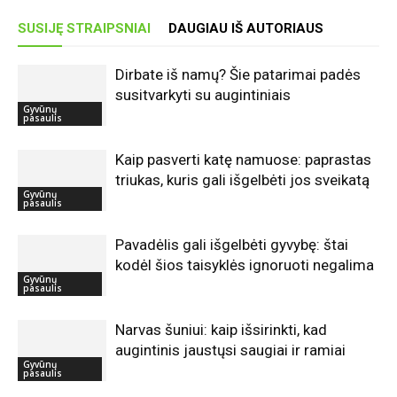
SUSIJĘ STRAIPSNIAI
DAUGIAU IŠ AUTORIAUS
Dirbate iš namų? Šie patarimai padės
susitvarkyti su augintiniais
Gyvūnų
pasaulis
Kaip pasverti katę namuose: paprastas
triukas, kuris gali išgelbėti jos sveikatą
Gyvūnų
pasaulis
Pavadėlis gali išgelbėti gyvybę: štai
kodėl šios taisyklės ignoruoti negalima
Gyvūnų
pasaulis
Narvas šuniui: kaip išsirinkti, kad
augintinis jaustųsi saugiai ir ramiai
Gyvūnų
pasaulis