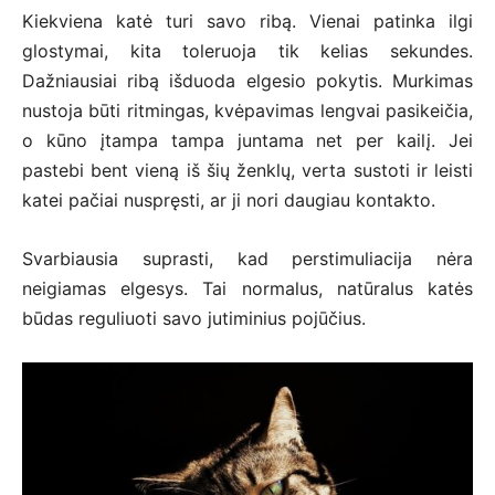
Kiekviena katė turi savo ribą. Vienai patinka ilgi
glostymai, kita toleruoja tik kelias sekundes.
Dažniausiai ribą išduoda elgesio pokytis. Murkimas
nustoja būti ritmingas, kvėpavimas lengvai pasikeičia,
o kūno įtampa tampa juntama net per kailį. Jei
pastebi bent vieną iš šių ženklų, verta sustoti ir leisti
katei pačiai nuspręsti, ar ji nori daugiau kontakto.
Svarbiausia suprasti, kad perstimuliacija nėra
neigiamas elgesys. Tai normalus, natūralus katės
būdas reguliuoti savo jutiminius pojūčius.