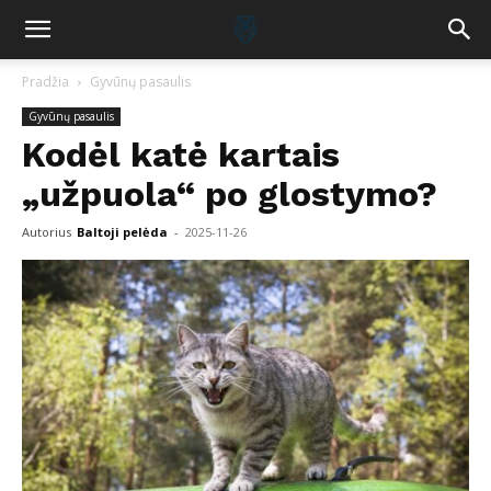
Pradžia
Gyvūnų pasaulis
Gyvūnų pasaulis
Kodėl katė kartais
„užpuola“ po glostymo?
Autorius
Baltoji pelėda
-
2025-11-26