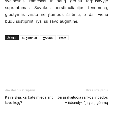
švelnesnis, ramesnis ir daug geriau tarpusavyje
suprantamas. Suvokus perstimuliacijos fenomeną,
glostymas virsta ne įtampos šaltiniu, o dar vienu
būdu sustiprinti ryšį su savo augintine.
ŽYMĖS
augintiniai
gyvūnai
katės
Ankstesnis straipsnis
Kitas straipsnis
Ką reiškia, kai katė miega ant
Jei prakaituoja rankos ir pėdos
tavo kojų?
– išbandyk šį rytinį gėrimą