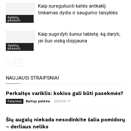
Kaip sureguliuoti katės antkaklį:
tinkamas dydis ir saugumo taisyklės
Gyvūnų
pasaulis
Kaip sugirdyti šuniui tabletę: ką daryti,
jei šuo viską išspjauna
Gyvūnų
pasaulis
NAUJAUSI STRAIPSNIAI
Perkaitęs variklis: kokios gali būti pasekmės?
Baltoji pelėda
-
2026-06-17
Patarimai
Šių augalų niekada nesodinkite šalia pomidorų
– derliaus neliks