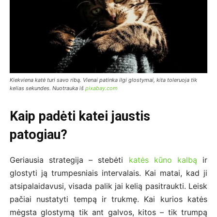
Kiekviena katė turi savo ribą. Vienai patinka ilgi glostymai, kita toleruoja tik
kelias sekundes. Nuotrauka iš
pixabay.com
Kaip padėti katei jaustis
patogiau?
Geriausia strategija – stebėti
katės kūno kalbą
ir
glostyti ją trumpesniais intervalais. Kai matai, kad ji
atsipalaidavusi, visada palik jai kelią pasitraukti. Leisk
pačiai nustatyti tempą ir trukmę. Kai kurios katės
mėgsta glostymą tik ant galvos, kitos – tik trumpą