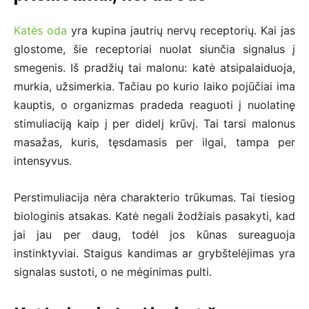
Katės oda
yra kupina jautrių nervų receptorių. Kai jas
glostome, šie receptoriai nuolat siunčia signalus į
smegenis. Iš pradžių tai malonu: katė atsipalaiduoja,
murkia, užsimerkia. Tačiau po kurio laiko pojūčiai ima
kauptis, o organizmas pradeda reaguoti į nuolatinę
stimuliaciją kaip į per didelį krūvį. Tai tarsi malonus
masažas, kuris, tęsdamasis per ilgai, tampa per
intensyvus.
Perstimuliacija nėra charakterio trūkumas. Tai tiesiog
biologinis atsakas. Katė negali žodžiais pasakyti, kad
jai jau per daug, todėl jos kūnas sureaguoja
instinktyviai. Staigus kandimas ar grybštelėjimas yra
signalas sustoti, o ne mėginimas pulti.