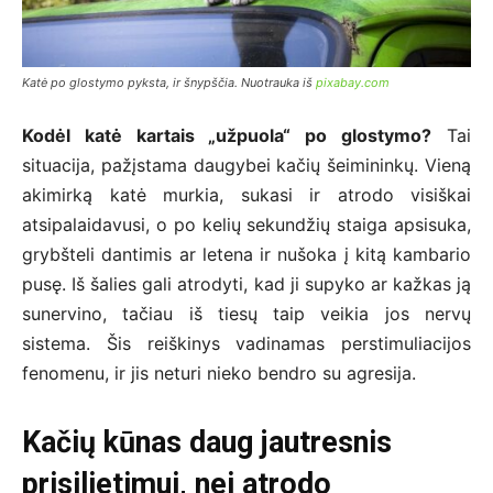
Katė po glostymo pyksta, ir šnypščia. Nuotrauka iš
pixabay.com
Kodėl katė kartais „užpuola“ po glostymo?
Tai
situacija, pažįstama daugybei kačių šeimininkų. Vieną
akimirką katė murkia, sukasi ir atrodo visiškai
atsipalaidavusi, o po kelių sekundžių staiga apsisuka,
grybšteli dantimis ar letena ir nušoka į kitą kambario
pusę. Iš šalies gali atrodyti, kad ji supyko ar kažkas ją
sunervino, tačiau iš tiesų taip veikia jos nervų
sistema. Šis reiškinys vadinamas perstimuliacijos
fenomenu, ir jis neturi nieko bendro su agresija.
Kačių kūnas daug jautresnis
prisilietimui, nei atrodo