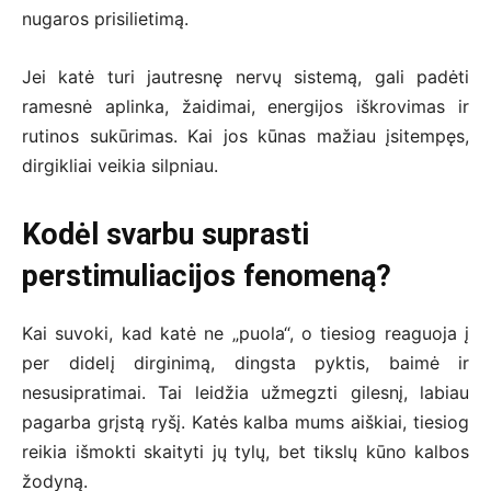
nugaros prisilietimą.
Jei katė turi jautresnę nervų sistemą, gali padėti
ramesnė aplinka, žaidimai, energijos iškrovimas ir
rutinos sukūrimas. Kai jos kūnas mažiau įsitempęs,
dirgikliai veikia silpniau.
Kodėl svarbu suprasti
perstimuliacijos fenomeną?
Kai suvoki, kad katė ne „puola“, o tiesiog reaguoja į
per didelį dirginimą, dingsta pyktis, baimė ir
nesusipratimai. Tai leidžia užmegzti gilesnį, labiau
pagarba grįstą ryšį. Katės kalba mums aiškiai, tiesiog
reikia išmokti skaityti jų tylų, bet tikslų kūno kalbos
žodyną.