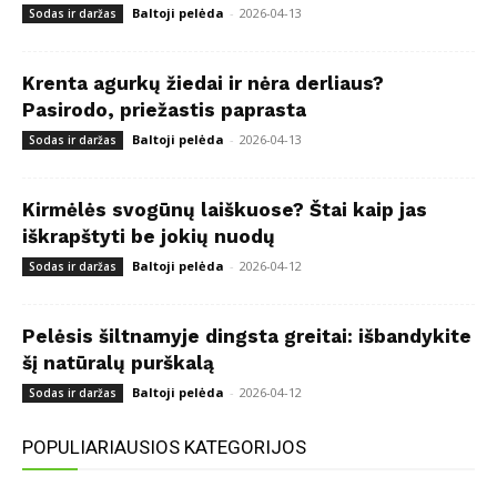
Baltoji pelėda
-
2026-04-13
Sodas ir daržas
Krenta agurkų žiedai ir nėra derliaus?
Pasirodo, priežastis paprasta
Baltoji pelėda
-
2026-04-13
Sodas ir daržas
Kirmėlės svogūnų laiškuose? Štai kaip jas
iškrapštyti be jokių nuodų
Baltoji pelėda
-
2026-04-12
Sodas ir daržas
Pelėsis šiltnamyje dingsta greitai: išbandykite
šį natūralų purškalą
Baltoji pelėda
-
2026-04-12
Sodas ir daržas
POPULIARIAUSIOS KATEGORIJOS