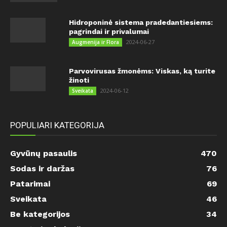
Hidroponinė sistema pradedantiesiems:
pagrindai ir privalumai
2024-06-27
Augmenija ir Flora
Parvovirusas žmonėms: Viskas, ką turite
žinoti
2024-06-12
Sveikata
POPULIARI KATEGORIJA
Gyvūnų pasaulis
470
Sodas ir daržas
76
Patarimai
69
Sveikata
46
Be kategorijos
34