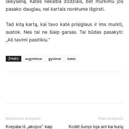
laikyseną. Katės nekalba žodžiais, bet murkimu jos
pasako daugiau, nei kartais norėtume išgirsti.
Tad kitą kartą, kai tavo katė prisiglaus ir ims murkti,
sustok. Nes tai ne šiaip garsas. Tai būdas pasakyti:
„Aš tavimi pasitikiu.“
ŽYMĖS
augintiniai
gyvūnai
katės
Ankstesnis straipsnis
Kitas straipsnis
Kvepalai iš „akcijos“: kaip
Kodėl šunys loja ant kai kurių