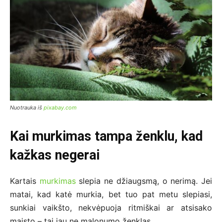
Nuotrauka iš
pixabay.com
Kai murkimas tampa ženklu, kad
kažkas negerai
Kartais
murkimas
slepia ne džiaugsmą, o nerimą. Jei
matai, kad katė murkia, bet tuo pat metu slepiasi,
sunkiai vaikšto, nekvėpuoja ritmiškai ar atsisako
maisto – tai jau ne malonumo ženklas.