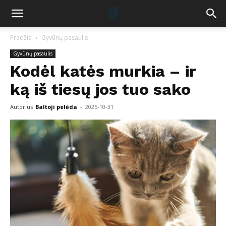
Pradžia
Gyvūnų pasaulis
Gyvūnų pasaulis
Kodėl katės murkia – ir
ką iš tiesų jos tuo sako
Autorius
Baltoji pelėda
-
2025-10-31