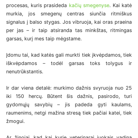
procesas, kuris prasideda
kačių smegenyse
. Kai katė
murkia, jos smegenų centras siunčia ritmiškus
signalus į balso stygas. Jos vibruoja, kai oras praeina
per jas – ir taip atsiranda tas minkštas, ritmingas
garsas, kurį mes taip mėgstame.
Įdomu tai, kad katės gali murkti tiek įkvėpdamos, tiek
iškvėpdamos – todėl garsas toks tolygus ir
nenutrūkstantis.
Ir dar viena detalė: murkimo dažnis svyruoja nuo 25
iki 150 hercų. Būtent šis dažnis, pasirodo, turi
gydomųjų savybių – jis padeda gyti kaulams,
raumenims, netgi mažina stresą tiek pačiai katei, tiek
žmogui.
Ar žinojai, kad kai kurie veterinarai juokais vadina