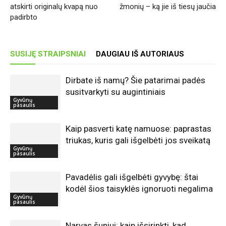
atskirti originalų kvapą nuo
žmonių – ką jie iš tiesų jaučia
padirbto
SUSIJĘ STRAIPSNIAI
DAUGIAU IŠ AUTORIAUS
Dirbate iš namų? Šie patarimai padės
susitvarkyti su augintiniais
Gyvūnų
pasaulis
Kaip pasverti katę namuose: paprastas
triukas, kuris gali išgelbėti jos sveikatą
Gyvūnų
pasaulis
Pavadėlis gali išgelbėti gyvybę: štai
kodėl šios taisyklės ignoruoti negalima
Gyvūnų
pasaulis
Narvas šuniui: kaip išsirinkti, kad