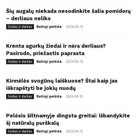
Šių augalų niekada nesodinkite šalia pomidorų
– derliaus neliks
Baltoji pelėda
-
2026-04-13
Sodas ir daržas
Krenta agurkų žiedai ir nėra derliaus?
Pasirodo, priežastis paprasta
Baltoji pelėda
-
2026-04-13
Sodas ir daržas
Kirmėlės svogūnų laiškuose? Štai kaip jas
iškrapštyti be jokių nuodų
Baltoji pelėda
-
2026-04-12
Sodas ir daržas
Pelėsis šiltnamyje dingsta greitai: išbandykite
šį natūralų purškalą
Baltoji pelėda
-
2026-04-12
Sodas ir daržas