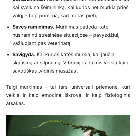
kai sveikina šeimininką. Kai kurios net murkia prieš
valgį – taip primena, kad metas pietų.
Savęs raminimas.
Murkimas padeda katei
nusiraminti stresinėse situacijose – pavyzdžiui,
važiuojant pas veterinarą.
Savigyda.
Kai kurios katės murkia, kai jaučia
skausmą ar silpnumą. Vibracijos dažnis veikia kaip
savotiškas „vidinis masažas“.
Taigi murkimas – tai tarsi universali priemonė, kuri
veikia ir kaip emocinė iškrova, ir kaip fiziologinis
atsakas.