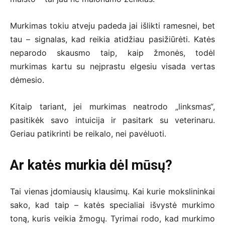
Murkimas tokiu atveju padeda jai išlikti ramesnei, bet
tau – signalas, kad reikia atidžiau pasižiūrėti. Katės
neparodo skausmo taip, kaip žmonės, todėl
murkimas kartu su neįprastu elgesiu visada vertas
dėmesio.
Kitaip tariant, jei murkimas neatrodo „linksmas“,
pasitikėk savo intuicija ir pasitark su veterinaru.
Geriau patikrinti be reikalo, nei pavėluoti.
Ar katės murkia dėl mūsų?
Tai vienas įdomiausių klausimų. Kai kurie mokslininkai
sako, kad taip – katės specialiai išvystė murkimo
toną, kuris veikia žmogų. Tyrimai rodo, kad murkimo