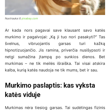
Nuotrauka iš
pixabay.com
Ar kada nors pagavai save klausant savo katės
murkimo ir pagalvojai: „Ką ji tuo nori pasakyti?“ Tas
švelnus, vibruojantis garsas turi kažką
hipnotizuojančio. Jis ramina, priverčia nusišypsoti ir
netgi sumažina įtampą po sunkios dienos. Bet
murkimas – ne tik meilės išraiška. Tai visai atskira
kalba, kurią katės naudoja ne tik mums, bet ir sau.
Murkimo paslaptis: kas vyksta
katės viduje
Murkimas nėra tiesiog garsas. Tai sudėtingas fizinis