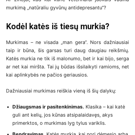
murkimą „natūraliu gyvūnų antidepresantu“?
Kodėl katės iš tiesų murkia?
Murkimas – ne visada „man gera“. Nors dažniausiai
taip ir būna, šis garsas turi daug daugiau reikšmių.
Katės murkia ne tik iš malonumo, bet ir kai bijo, serga
ar net kai miršta. Tai jų būdas išsilaikyti ramioms, net
kai aplinkybės ne pačios geriausios.
Dažniausiai murkimas reiškia vieną iš šių dalykų:
Džiaugsmas ir pasitenkinimas.
Klasika – kai katė
guli ant kelių, jos kūnas atsipalaidavęs, akys
primerktos, o murkimas lyg tylus variklis.
Bendravimas.
Katės murkia, kai nori dėmesio arba