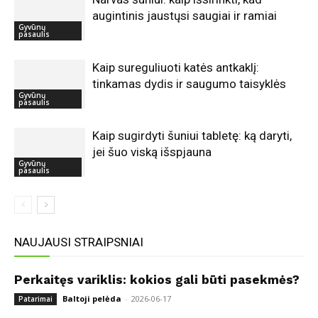
augintinis jaustųsi saugiai ir ramiai
Gyvūnų
pasaulis
Kaip sureguliuoti katės antkaklį:
tinkamas dydis ir saugumo taisyklės
Gyvūnų
pasaulis
Kaip sugirdyti šuniui tabletę: ką daryti,
jei šuo viską išspjauna
Gyvūnų
pasaulis
NAUJAUSI STRAIPSNIAI
Perkaitęs variklis: kokios gali būti pasekmės?
Baltoji pelėda
-
2026-06-17
Patarimai