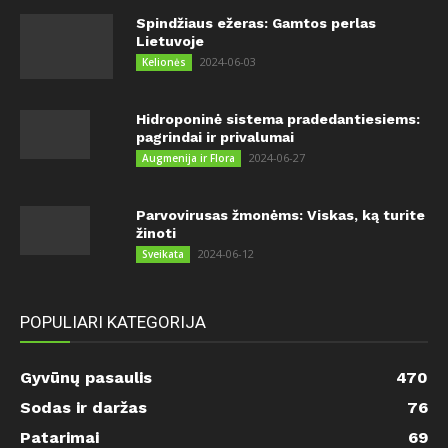
Spindžiaus ežeras: Gamtos perlas
Lietuvoje
2024-06-03
Kelionės
Hidroponinė sistema pradedantiesiems:
pagrindai ir privalumai
2024-06-27
Augmenija ir Flora
Parvovirusas žmonėms: Viskas, ką turite
žinoti
2024-06-12
Sveikata
POPULIARI KATEGORIJA
Gyvūnų pasaulis
470
Sodas ir daržas
76
Patarimai
69