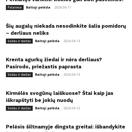
Baltoji pelėda
-
2026-06-17
Patarimai
Šių augalų niekada nesodinkite šalia pomidorų
– derliaus neliks
Baltoji pelėda
-
2026-04-13
Sodas ir daržas
Krenta agurkų žiedai ir nėra derliaus?
Pasirodo, priežastis paprasta
Baltoji pelėda
-
2026-04-13
Sodas ir daržas
Kirmėlės svogūnų laiškuose? Štai kaip jas
iškrapštyti be jokių nuodų
Baltoji pelėda
-
2026-04-12
Sodas ir daržas
Pelėsis šiltnamyje dingsta greitai: išbandykite