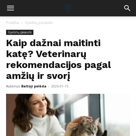
Pradžia
Gyvūnų pasaulis
Gyvūnų pasaulis
Kaip dažnai maitinti
katę? Veterinarų
rekomendacijos pagal
amžių ir svorį
Autorius
Baltoji pelėda
-
2026-01-15