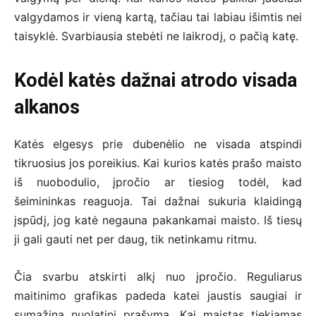
valgydamos ir vieną kartą, tačiau tai labiau išimtis nei
taisyklė. Svarbiausia stebėti ne laikrodį, o pačią katę.
Kodėl katės dažnai atrodo visada
alkanos
Katės elgesys prie dubenėlio ne visada atspindi
tikruosius jos poreikius. Kai kurios katės prašo maisto
iš nuobodulio, įpročio ar tiesiog todėl, kad
šeimininkas reaguoja. Tai dažnai sukuria klaidingą
įspūdį, jog katė negauna pakankamai maisto. Iš tiesų
ji gali gauti net per daug, tik netinkamu ritmu.
Čia svarbu atskirti alkį nuo įpročio. Reguliarus
maitinimo grafikas padeda katei jaustis saugiai ir
sumažina nuolatinį prašymą. Kai maistas tiekiamas