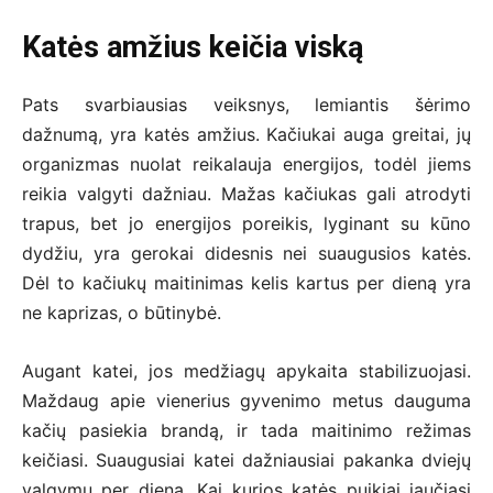
Katės amžius keičia viską
Pats svarbiausias veiksnys, lemiantis šėrimo
dažnumą, yra katės amžius. Kačiukai auga greitai, jų
organizmas nuolat reikalauja energijos, todėl jiems
reikia valgyti dažniau. Mažas kačiukas gali atrodyti
trapus, bet jo energijos poreikis, lyginant su kūno
dydžiu, yra gerokai didesnis nei suaugusios katės.
Dėl to kačiukų maitinimas kelis kartus per dieną yra
ne kaprizas, o būtinybė.
Augant katei, jos medžiagų apykaita stabilizuojasi.
Maždaug apie vienerius gyvenimo metus dauguma
kačių pasiekia brandą, ir tada maitinimo režimas
keičiasi. Suaugusiai katei dažniausiai pakanka dviejų
valgymų per dieną. Kai kurios katės puikiai jaučiasi