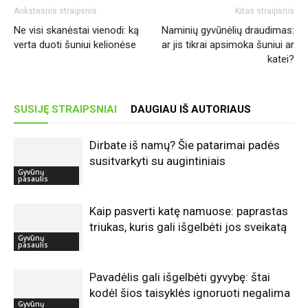
Ankstesnis straipsnis
Kitas straipsnis
Ne visi skanėstai vienodi: ką
Naminių gyvūnėlių draudimas:
verta duoti šuniui kelionėse
ar jis tikrai apsimoka šuniui ar
katei?
SUSIJĘ STRAIPSNIAI
DAUGIAU IŠ AUTORIAUS
Dirbate iš namų? Šie patarimai padės
susitvarkyti su augintiniais
Gyvūnų
pasaulis
Kaip pasverti katę namuose: paprastas
triukas, kuris gali išgelbėti jos sveikatą
Gyvūnų
pasaulis
Pavadėlis gali išgelbėti gyvybę: štai
kodėl šios taisyklės ignoruoti negalima
Gyvūnų