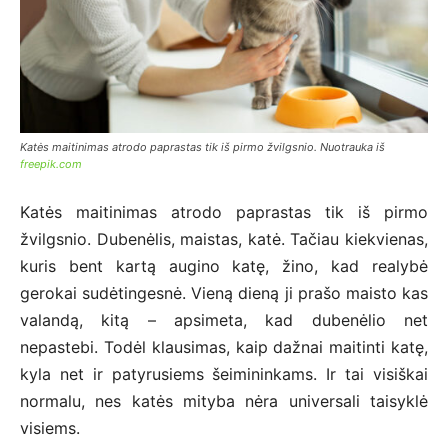
Katės maitinimas atrodo paprastas tik iš pirmo žvilgsnio. Nuotrauka iš
freepik.com
Katės maitinimas atrodo paprastas tik iš pirmo
žvilgsnio. Dubenėlis, maistas, katė. Tačiau kiekvienas,
kuris bent kartą augino katę, žino, kad realybė
gerokai sudėtingesnė. Vieną dieną ji prašo maisto kas
valandą, kitą – apsimeta, kad dubenėlio net
nepastebi. Todėl klausimas, kaip dažnai maitinti katę,
kyla net ir patyrusiems šeimininkams. Ir tai visiškai
normalu, nes katės mityba nėra universali taisyklė
visiems.