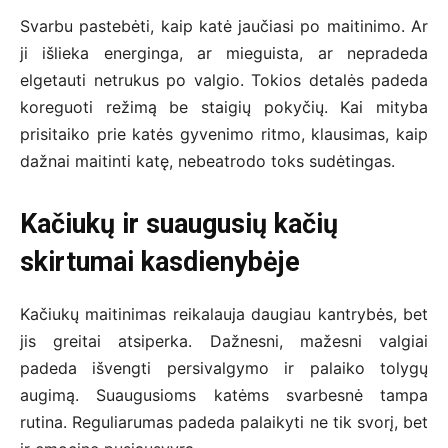
Svarbu pastebėti, kaip katė jaučiasi po maitinimo. Ar
ji išlieka energinga, ar mieguista, ar nepradeda
elgetauti netrukus po valgio. Tokios detalės padeda
koreguoti režimą be staigių pokyčių. Kai mityba
prisitaiko prie katės gyvenimo ritmo, klausimas, kaip
dažnai maitinti katę, nebeatrodo toks sudėtingas.
Kačiukų ir suaugusių kačių
skirtumai kasdienybėje
Kačiukų maitinimas reikalauja daugiau kantrybės, bet
jis greitai atsiperka. Dažnesni, mažesni valgiai
padeda išvengti persivalgymo ir palaiko tolygų
augimą. Suaugusioms katėms svarbesnė tampa
rutina. Reguliarumas padeda palaikyti ne tik svorį, bet