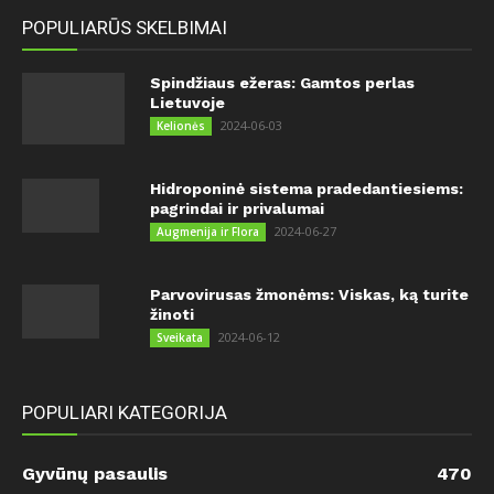
POPULIARŪS SKELBIMAI
Spindžiaus ežeras: Gamtos perlas
Lietuvoje
2024-06-03
Kelionės
Hidroponinė sistema pradedantiesiems:
pagrindai ir privalumai
2024-06-27
Augmenija ir Flora
Parvovirusas žmonėms: Viskas, ką turite
žinoti
2024-06-12
Sveikata
POPULIARI KATEGORIJA
Gyvūnų pasaulis
470