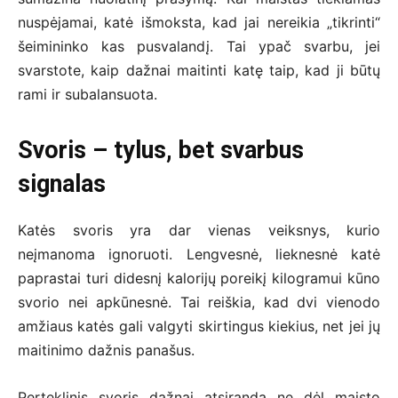
nuspėjamai, katė išmoksta, kad jai nereikia „tikrinti“
šeimininko kas pusvalandį. Tai ypač svarbu, jei
svarstote, kaip dažnai maitinti katę taip, kad ji būtų
rami ir subalansuota.
Svoris – tylus, bet svarbus
signalas
Katės svoris yra dar vienas veiksnys, kurio
neįmanoma ignoruoti. Lengvesnė, lieknesnė katė
paprastai turi didesnį kalorijų poreikį kilogramui kūno
svorio nei apkūnesnė. Tai reiškia, kad dvi vienodo
amžiaus katės gali valgyti skirtingus kiekius, net jei jų
maitinimo dažnis panašus.
Perteklinis svoris dažnai atsiranda ne dėl maisto