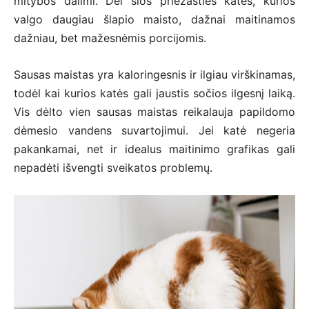
mitybos dalimi. Dėl šios priežasties katės, kurios
valgo daugiau šlapio maisto, dažnai maitinamos
dažniau, bet mažesnėmis porcijomis.
Sausas maistas yra kaloringesnis ir ilgiau virškinamas,
todėl kai kurios katės gali jaustis sočios ilgesnį laiką.
Vis dėlto vien sausas maistas reikalauja papildomo
dėmesio vandens suvartojimui. Jei katė negeria
pakankamai, net ir idealus maitinimo grafikas gali
nepadėti išvengti sveikatos problemų.