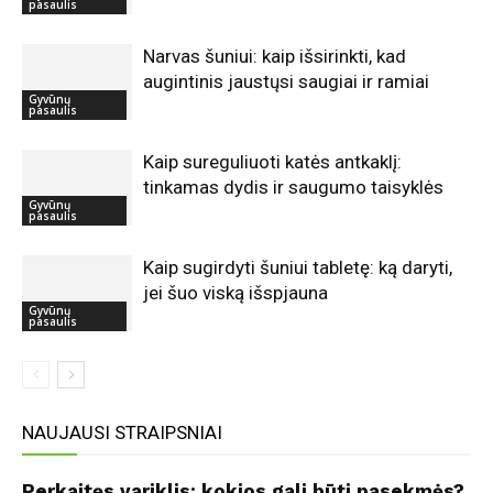
pasaulis
Narvas šuniui: kaip išsirinkti, kad
augintinis jaustųsi saugiai ir ramiai
Gyvūnų
pasaulis
Kaip sureguliuoti katės antkaklį:
tinkamas dydis ir saugumo taisyklės
Gyvūnų
pasaulis
Kaip sugirdyti šuniui tabletę: ką daryti,
jei šuo viską išspjauna
Gyvūnų
pasaulis
NAUJAUSI STRAIPSNIAI
Perkaitęs variklis: kokios gali būti pasekmės?