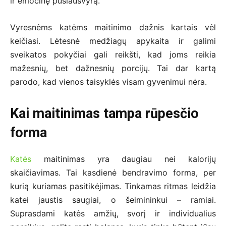
ir emocinę pusiausvyrą.
Vyresnėms katėms maitinimo dažnis kartais vėl
keičiasi. Lėtesnė medžiagų apykaita ir galimi
sveikatos pokyčiai gali reikšti, kad joms reikia
mažesnių, bet dažnesnių porcijų. Tai dar kartą
parodo, kad vienos taisyklės visam gyvenimui nėra.
Kai maitinimas tampa rūpesčio
forma
Katės
maitinimas yra daugiau nei kalorijų
skaičiavimas. Tai kasdienė bendravimo forma, per
kurią kuriamas pasitikėjimas. Tinkamas ritmas leidžia
katei jaustis saugiai, o šeimininkui – ramiai.
Suprasdami katės amžių, svorį ir individualius