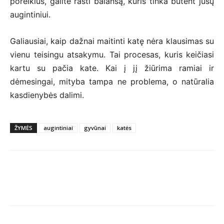
poreikius, galite rasti balansą, kuris tinka būtent jūsų
augintiniui.
Galiausiai, kaip dažnai maitinti katę nėra klausimas su
vienu teisingu atsakymu. Tai procesas, kuris keičiasi
kartu su pačia kate. Kai į jį žiūrima ramiai ir
dėmesingai, mityba tampa ne problema, o natūralia
kasdienybės dalimi.
ŽYMĖS
augintiniai
gyvūnai
katės