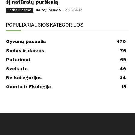
šį natūralų purškalą
Baltoji pelėda
-
2026-04-12
Sodas ir daržas
POPULIARIAUSIOS KATEGORIJOS
Gyvūnų pasaulis
470
Sodas ir daržas
76
Patarimai
69
Sveikata
46
Be kategorijos
34
Gamta ir Ekologija
15