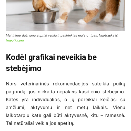
Maitinimo dažnumą stipriai veikia ir pasirinktas maisto tipas. Nuotrauka iš
freepik.com
Kodėl grafikai neveikia be
stebėjimo
Nors veterinarinės rekomendacijos suteikia puikų
pagrindą, jos niekada nepakeis kasdienio stebėjimo.
Katės yra individualios, o jų poreikiai keičiasi su
amžiumi, aktyvumu ir net metų laikais. Vienu
laikotarpiu katė gali būti aktyvesnė, kitu – ramesnė.
Tai natūraliai veikia jos apetitą.