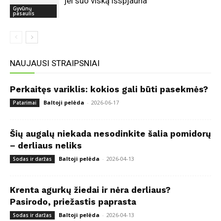
jei šuo viską išspjauna
Gyvūnų
pasaulis
NAUJAUSI STRAIPSNIAI
Perkaitęs variklis: kokios gali būti pasekmės?
Baltoji pelėda
-
2026-06-17
Patarimai
Šių augalų niekada nesodinkite šalia pomidorų
– derliaus neliks
Baltoji pelėda
-
2026-04-13
Sodas ir daržas
Krenta agurkų žiedai ir nėra derliaus?
Pasirodo, priežastis paprasta
Baltoji pelėda
-
2026-04-13
Sodas ir daržas