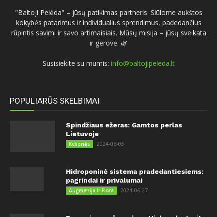
"Baltoji Pelėda" – jūsų patikimas partneris. Siūlome aukštos
kokybės patarimus ir individualius sprendimus, padedančius
rūpintis savimi ir savo artimaisiais. Mūsų misija – jūsų sveikata
ir gerovė. 🌿
Susisiekite su mumis:
info@baltojipeleda.lt
POPULIARŪS SKELBIMAI
Spindžiaus ežeras: Gamtos perlas
Lietuvoje
2024-06-03
Kelionės
Hidroponinė sistema pradedantiesiems:
pagrindai ir privalumai
2024-06-27
Augmenija ir Flora