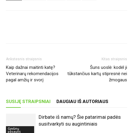
Ankstesnis straipsnis
Kitas straipsnis
Kaip dažnai maitinti katę?
Šuns uoslė: kodėl ji
Veterinarų rekomendacijos
tūkstančius kartų stipresnė nei
pagal amžių ir svorį
žmogaus
SUSIJĘ STRAIPSNIAI
DAUGIAU IŠ AUTORIAUS
Dirbate iš namų? Šie patarimai padės
susitvarkyti su augintiniais
Gyvūnų
pasaulis