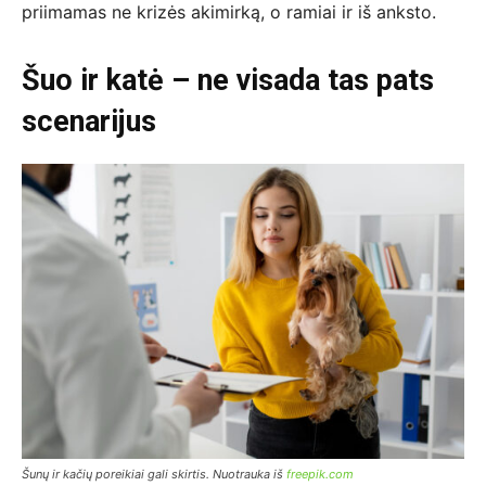
priimamas ne krizės akimirką, o ramiai ir iš anksto.
Šuo ir katė – ne visada tas pats
scenarijus
Šunų ir kačių poreikiai gali skirtis. Nuotrauka iš
freepik.com