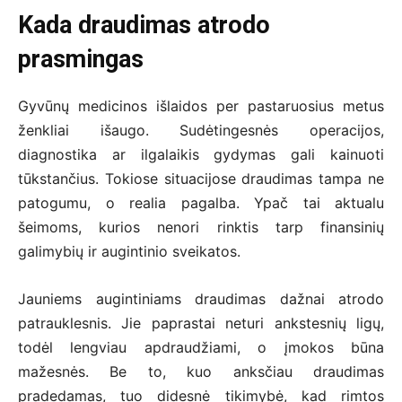
Kada draudimas atrodo
prasmingas
Gyvūnų medicinos išlaidos per pastaruosius metus
ženkliai išaugo. Sudėtingesnės operacijos,
diagnostika ar ilgalaikis gydymas gali kainuoti
tūkstančius. Tokiose situacijose draudimas tampa ne
patogumu, o realia pagalba. Ypač tai aktualu
šeimoms, kurios nenori rinktis tarp finansinių
galimybių ir augintinio sveikatos.
Jauniems augintiniams draudimas dažnai atrodo
patrauklesnis. Jie paprastai neturi ankstesnių ligų,
todėl lengviau apdraudžiami, o įmokos būna
mažesnės. Be to, kuo anksčiau draudimas
pradedamas, tuo didesnė tikimybė, kad rimtos