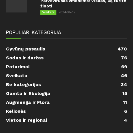
Parvovirusas žmonėms: Viskas, ką turite
žinoti
2024-06-12
Sveikata
POPULIARI KATEGORIJA
Gyvūnų pasaulis
470
Sodas ir daržas
76
Patarimai
69
Sveikata
46
Be kategorijos
34
Gamta ir Ekologija
15
Augmenija ir Flora
11
Kelionės
6
Vietos ir regionai
4