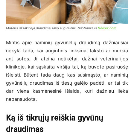
Moteris užsakinėja draudimą savo augintiniui. Nuotrauka iš
freepik.com
Mintis apie naminių gyvūnėlių draudimą dažniausiai
nekyla tada, kai augintinis linksmai laksto ar murkia
ant sofos. Ji ateina netikėtai, dažnai veterinarijos
klinikoje, kai sąskaita viršija tai, ką buvote pasiruošę
išleisti. Būtent tada daug kas susimąsto, ar naminių
gyvūnėlių draudimas iš tiesų galėjo padėti, ar tai tik
dar viena kasmėnesinė išlaida, kuri dažniau lieka
nepanaudota.
Ką iš tikrųjų reiškia gyvūnų
draudimas