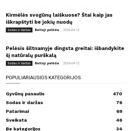
Kirmėlės svogūnų laiškuose? Štai kaip jas
iškrapštyti be jokių nuodų
Baltoji pelėda
-
2026-04-12
Sodas ir daržas
Pelėsis šiltnamyje dingsta greitai: išbandykite
šį natūralų purškalą
Baltoji pelėda
-
2026-04-12
Sodas ir daržas
POPULIARIAUSIOS KATEGORIJOS
Gyvūnų pasaulis
470
Sodas ir daržas
76
Patarimai
69
Sveikata
46
Be kategorijos
34