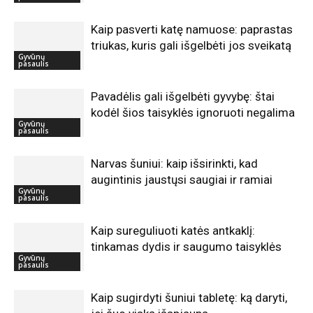
Kaip pasverti katę namuose: paprastas
triukas, kuris gali išgelbėti jos sveikatą
Gyvūnų
pasaulis
Pavadėlis gali išgelbėti gyvybę: štai
kodėl šios taisyklės ignoruoti negalima
Gyvūnų
pasaulis
Narvas šuniui: kaip išsirinkti, kad
augintinis jaustųsi saugiai ir ramiai
Gyvūnų
pasaulis
Kaip sureguliuoti katės antkaklį:
tinkamas dydis ir saugumo taisyklės
Gyvūnų
pasaulis
Kaip sugirdyti šuniui tabletę: ką daryti,