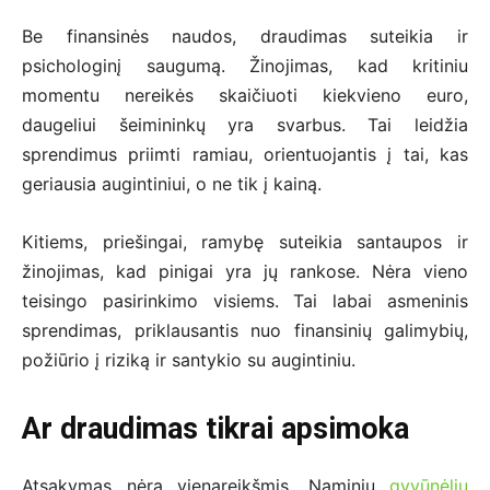
Be finansinės naudos, draudimas suteikia ir
psichologinį saugumą. Žinojimas, kad kritiniu
momentu nereikės skaičiuoti kiekvieno euro,
daugeliui šeimininkų yra svarbus. Tai leidžia
sprendimus priimti ramiau, orientuojantis į tai, kas
geriausia augintiniui, o ne tik į kainą.
Kitiems, priešingai, ramybę suteikia santaupos ir
žinojimas, kad pinigai yra jų rankose. Nėra vieno
teisingo pasirinkimo visiems. Tai labai asmeninis
sprendimas, priklausantis nuo finansinių galimybių,
požiūrio į riziką ir santykio su augintiniu.
Ar draudimas tikrai apsimoka
Atsakymas nėra vienareikšmis. Naminių
gyvūnėlių