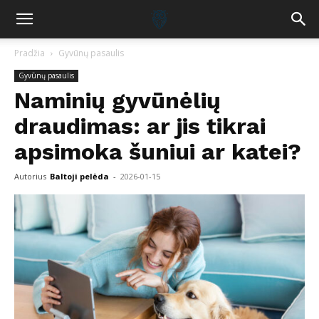
Pradžia
Gyvūnų pasaulis
Gyvūnų pasaulis
Naminių gyvūnėlių
draudimas: ar jis tikrai
apsimoka šuniui ar katei?
Autorius
Baltoji pelėda
-
2026-01-15