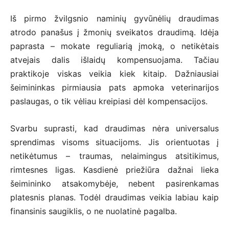
Iš pirmo žvilgsnio naminių gyvūnėlių draudimas
atrodo panašus į žmonių sveikatos draudimą. Idėja
paprasta – mokate reguliarią įmoką, o netikėtais
atvejais dalis išlaidų kompensuojama. Tačiau
praktikoje viskas veikia kiek kitaip. Dažniausiai
šeimininkas pirmiausia pats apmoka veterinarijos
paslaugas, o tik vėliau kreipiasi dėl kompensacijos.
Svarbu suprasti, kad draudimas nėra universalus
sprendimas visoms situacijoms. Jis orientuotas į
netikėtumus – traumas, nelaimingus atsitikimus,
rimtesnes ligas. Kasdienė priežiūra dažnai lieka
šeimininko atsakomybėje, nebent pasirenkamas
platesnis planas. Todėl draudimas veikia labiau kaip
finansinis saugiklis, o ne nuolatinė pagalba.