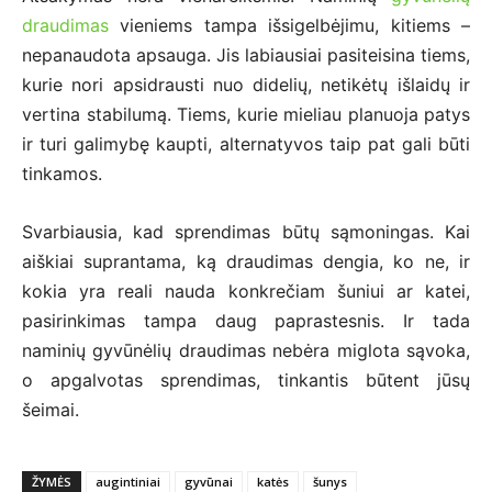
draudimas
vieniems tampa išsigelbėjimu, kitiems –
nepanaudota apsauga. Jis labiausiai pasiteisina tiems,
kurie nori apsidrausti nuo didelių, netikėtų išlaidų ir
vertina stabilumą. Tiems, kurie mieliau planuoja patys
ir turi galimybę kaupti, alternatyvos taip pat gali būti
tinkamos.
Svarbiausia, kad sprendimas būtų sąmoningas. Kai
aiškiai suprantama, ką draudimas dengia, ko ne, ir
kokia yra reali nauda konkrečiam šuniui ar katei,
pasirinkimas tampa daug paprastesnis. Ir tada
naminių gyvūnėlių draudimas nebėra miglota sąvoka,
o apgalvotas sprendimas, tinkantis būtent jūsų
šeimai.
ŽYMĖS
augintiniai
gyvūnai
katės
šunys